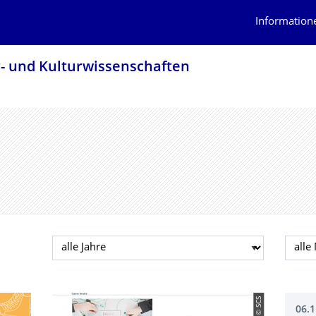
Information
r- und Kulturwissenschaf­ten
Jahr auswählen
Mona
© SCS
06.1