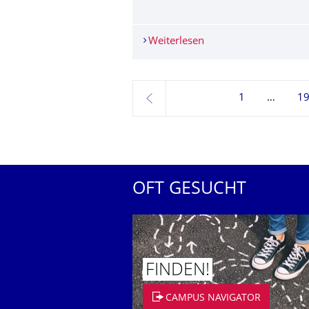
Weiterlesen
Buddies Wanted!
1
1
zurück
OFT GESUCHT
FINDEN!
CAMPUS NAVIGATOR