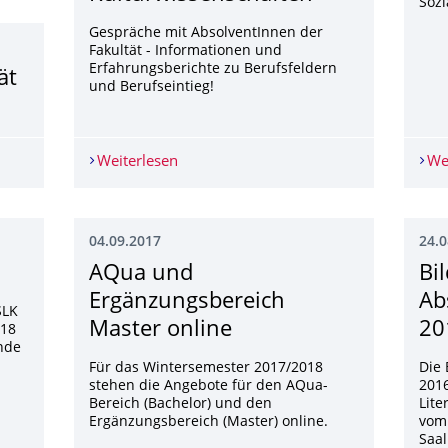
Sozi
Gespräche mit AbsolventInnen der
Fakultät - Informationen und
Erfahrungsberichte zu Berufsfeldern
ät
und Berufseintieg!
tät Kito Lorenc verstorben
Weiterlesen
Vorstellung von Berufsfeldern für die S
We
04.09.2017
24.0
AQua und
Bi
Ergänzungsbereich
Ab
SLK
Master online
20
/18
nde
Für das Wintersemester 2017/2018
Die 
stehen die Angebote für den AQua-
2016
Bereich (Bachelor) und den
Lite
Ergänzungsbereich (Master) online.
vom 
Saal