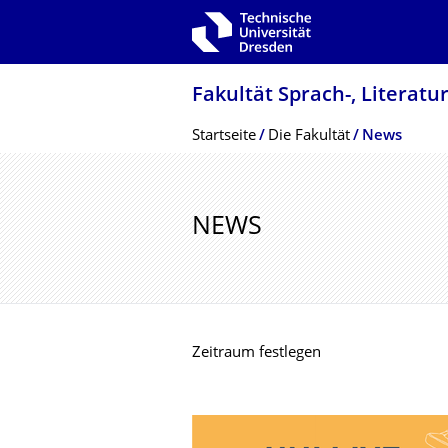
Zur Hauptnavigation springen
Zur Suche springen
Zum Inhalt springen
Fakultät Sprach-, Literatu
Breadcrumb-Menü
Startseite
Die Fakultät
News
NEWS
Zeitraum festlegen