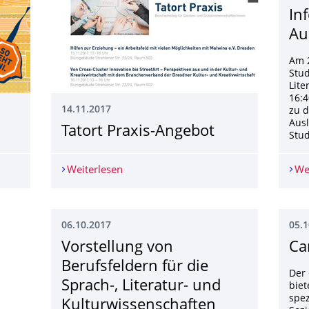
In
Au
Am 2
Stud
Lite
16:
14.11.2017
zu d
Aus
Tatort Praxis-Angebot
Stu
Weiterlesen
Tatort Praxis-Angebot
We
06.10.2017
05.1
Vorstellung von
Ca
Berufsfeldern für die
Der 
Sprach-, Literatur- und
biet
spez
Kulturwissenschaf­ten