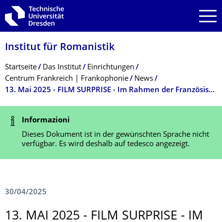
Zur Hauptnavigation springen
Zur Suche springen
Zum Inhalt springen
Institut für Romanistik
Breadcrumb-Menü
Startseite
Das Institut
Einrichtungen
Centrum Frankreich | Frankophonie
News
13. Mai 2025 - FILM SURPRISE - Im Rahmen der Französischen Filmtage im PK Ost
Statusmeldung
Informazioni
Dieses Dokument ist in der gewünschten Sprache nicht
verfügbar. Es wird deshalb auf tedesco angezeigt.
30/04/2025
13. MAI 2025 - FILM SURPRISE - IM