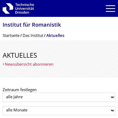
Zur Hauptnavigation springen
Zur Suche springen
Zum Inhalt springen
Institut für Romanistik
Breadcrumb-Menü
Startseite
Das Institut
Aktuelles
AKTUELLES
Newsübersicht abonnieren
Zeitraum festlegen
Jahr auswählen
Monat auswählen