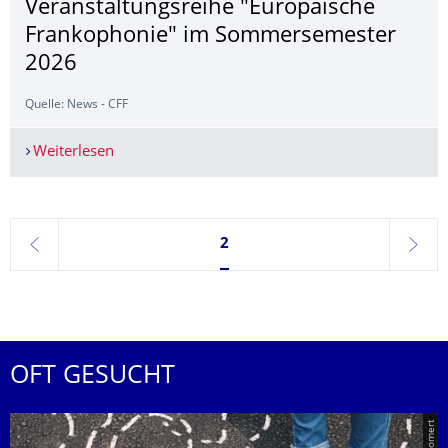
Veranstaltungsrei­he "Europäische
Frankophonie" im Sommersemester
2026
Quelle: News - CFF
Weiterlesen
Veranstaltungsreihe "Europäische Frankophon
Seite 2, aktuell ausgewählt
2
zurück
weite
OFT GESUCHT