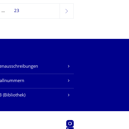
23
weiter
lenausschreibungen
fallnummern
 (Bibliothek)
Instagram