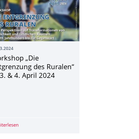
3.2024
rkshop „Die
tgrenzung des Ruralen“
3. & 4. April 2024
zed Researchers? Between Local and Western Perspectives " März 
iterlesen
Workshop „Die Entgrenzung des Ruralen“ — 3. & 4. Apri