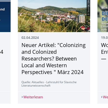
© Source: Unsplash
02.04.2024
19.0
:
Neuer Artikel: "Colonizing
Wo
24
and Colonized
En
Researchers? Between
— 
Local and Western
Perspectives " März 2024
Quelle: Aktuelles - Lehrstuhl für Slavische
Literaturwissenschaft
: 25.04.2024 – 20.06.2024
Weiterlesen
Neuer Artikel: "Colonizing and Coloni
We