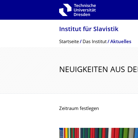
Zur Hauptnavigation springen
Zur Suche springen
Zum Inhalt springen
Institut für Slavistik
Breadcrumb-Menü
Startseite
Das Institut
Aktuelles
NEUIGKEITEN AUS DER
Zeitraum festlegen