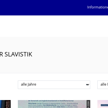
Information
 SLAVISTIK
Jahr auswählen
Mona
© ÖA GSW