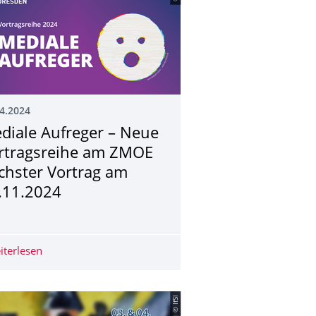
4.2024
diale Aufreger – Neue
rtragsreihe am ZMOE
chster Vortrag am
.11.2024
tika in Tschechien zum WiSe 2024/2025
iterlesen
Mediale Aufreger – Neue Vortragsreihe am ZMOE nächs
© IfSl