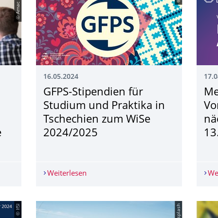
© Amac Garbe
16.05.2024
17.0
GFPS-Stipendien für
Me
Studium und Praktika in
Vo
Tschechien zum WiSe
nä
e
2024/2025
13
strierung der Schulpraktischen Übungen (SPÜ) im WiSe 2024/2025
Weiterlesen
GFPS-Stipendien für Studium und Prak
We
© IfSl