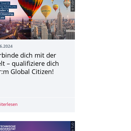
© TUD/CD/IO
6.2024
rbinde dich mit der
t – qualifiziere dich
r:m Global Citizen!
/25
. Juni 2024
iterlesen
Verbinde dich mit der Welt – qualifiziere dich zur:m Glob
© TUD