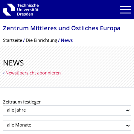
Zur Hauptnavigation springen
Zur Suche springen
Zum Inhalt springen
Zentrum Mittleres und Östliches Europa
Breadcrumb-Menü
Startseite
Die Einrichtung
News
NEWS
Newsübersicht abonnieren
Zeitraum festlegen
Jahr auswählen
Monat auswählen