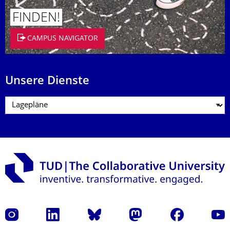
FINDEN!
CAMPUS NAVIGATOR
Unsere Dienste
Instagram
LinkedIn
Bluesky
Mastodon
Facebook
Yout