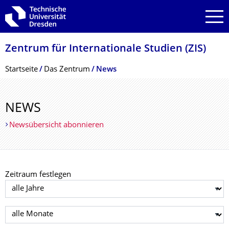
Zur Hauptnavigation springen
Zur Suche springen
Zum Inhalt springen
Zentrum für Internationale Studien (ZIS)
Breadcrumb-Menü
Startseite
Das Zentrum
News
NEWS
Newsübersicht abonnieren
Zeitraum festlegen
Jahr auswählen
Monat auswählen