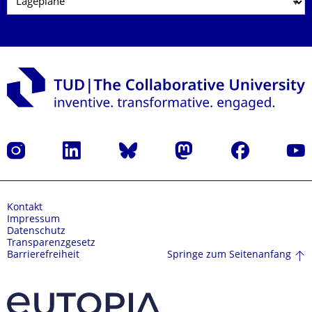
Instagram
LinkedIn
Bluesky
Mastodon
Facebook
Yout
Kontakt
Impressum
Datenschutz
Transparenzgesetz
Springe zum Seitenanfang
Barrierefreiheit