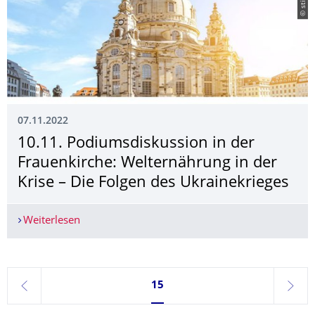
07.11.2022
10.11. Podiumsdiskussion in der
Frauenkirche: Welternährung in der
Krise – Die Folgen des Ukrainekrieges
Weiterlesen
10.11. Podiumsdiskussion in der Frauenkirche: W
Seite 15, aktuell ausgewählt
15
zurück
weite