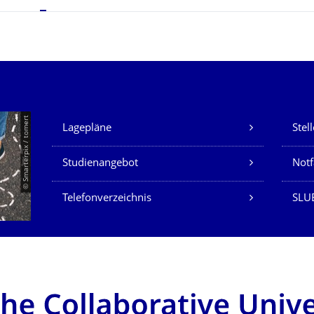
Unsere Dienste
© Smarterpix / tomert
Lagepläne
Stel
Studienangebot
Not
Telefonverzeichnis
SLUB