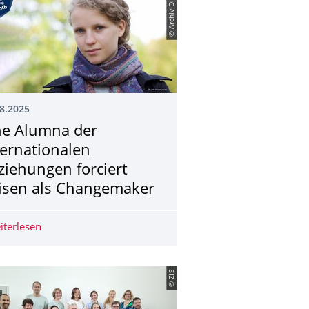
© Archiv Diringer
8.2025
ne Alumna der
ternationalen
ziehungen forciert
isen als Changemaker
iterlesen
Eine Alumna der Internationalen Beziehungen forciert 
© ZIS