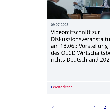
09.07.2025
Videomitschnitt zur
Diskussionsveran­stalt
am 18.06.: Vorstellung
des OECD Wirtschaftsb
richts Deutschland 20
Weiterlesen
Videomitschnitt zur D
1
2
zurück