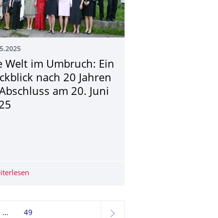
5.2025
e Welt im Umbruch: Ein
ckblick nach 20 Jahren
-Abschluss am 20. Juni
25
haftsberichts Deutschland 2025
er­fahren für den Masterstudien­gang "Internationale Beziehunge
iterlesen
Die Welt im Umbruch: Ein Rückblick nach 20 Jahren IB-A
49
weiter