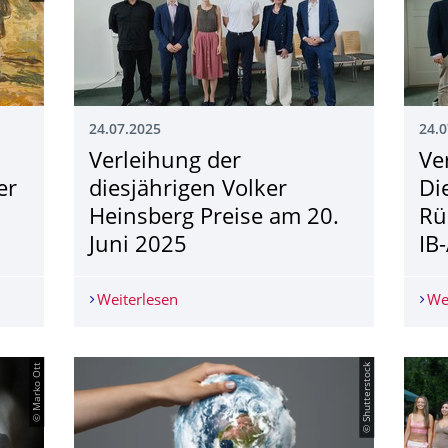
24.07.2025
24.0
Verleihung der
Ve
er
diesjährigen Volker
Di
Heinsberg Preise am 20.
Rü
Juni 2025
IB
nstaltung: Der Missbrauch von Flüchtlingen als Waffe
Weiterlesen
Verleihung der diesjährigen Volker Hei
We
© Marko Ott
© Shutterstock