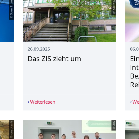
© Sven Ellger/TUD
© Karin Schöne
26.09.2025
06.0
Das ZIS zieht um
Ei
In
Be
Re
hrungsveranstaltungen 2025
Weiterlesen
Das ZIS zieht um
We
© unsplash
© ZIS