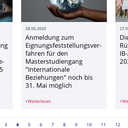
28.05.2025
27.0
Anmeldung zum
Di
ung
Eignungsfest­stellungsver­
Rü
fahren für den
IB
e­
Masterstudien­gang
20
25
"Internationale
Beziehungen" noch bis
31. Mai möglich
iskussionsveranstaltung am 18.06.: Vorstellung des OECD Wirtsc
Weiterlesen
Anmeldung zum Eignungsfest­stellungsv
We
3
Seite 4, aktuell ausgewählt
4
5
6
7
8
9
10
11
12