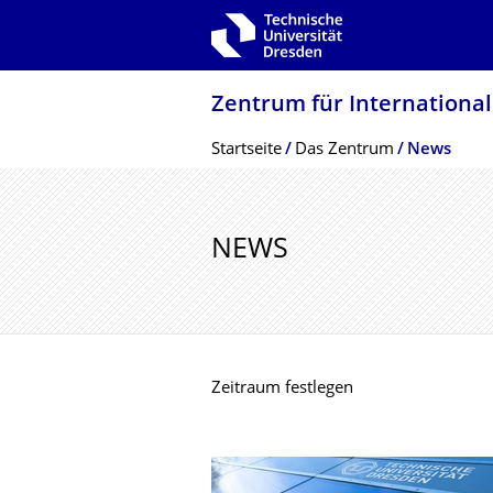
Zur Hauptnavigation springen
Zur Suche springen
Zum Inhalt springen
Zentrum für Internationale
Breadcrumb-Menü
Startseite
Das Zentrum
News
NEWS
Zeitraum festlegen