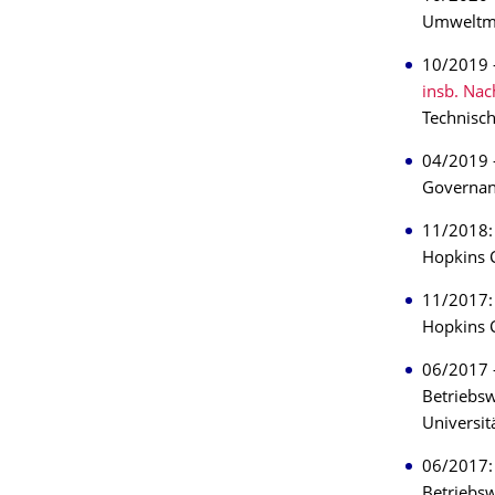
Umweltma
10/2019 –
insb. Na
Technisch
04/2019 –
Governanc
11/2018: 
Hopkins C
11/2017: 
Hopkins C
06/2017 –
Betriebsw
Universit
06/2017: 
Betriebsw