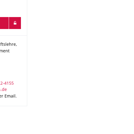
haftslehre, insbesondere Umweltmanagement
ftslehre,
ment
r Email.