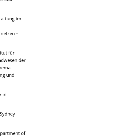
tattung im
rnetzen –
tut für
andwesen der
Thema
ung und
 in
 Sydney
epartment of