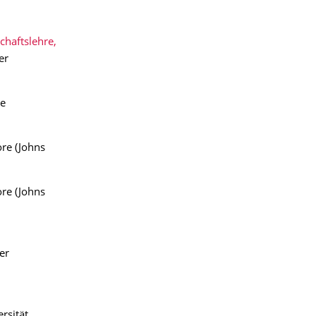
chaftslehre,
er
te
re (Johns
re (Johns
er
rsität