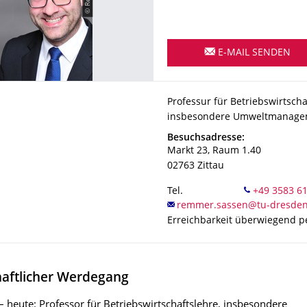
E-MAIL SENDEN
Organisationsname
Professur für Betriebswirtsc
Professur für Betriebswirtscha
insbesondere Umweltmanage
Adresse
Besuchsadresse:
Markt 23, Raum 1.40
02763
Zittau
Tel.
Erreichbarkeit überwiegend pe
aftlicher Werdegang
 heute: Professor für Betriebswirtschaftslehre, insbesondere