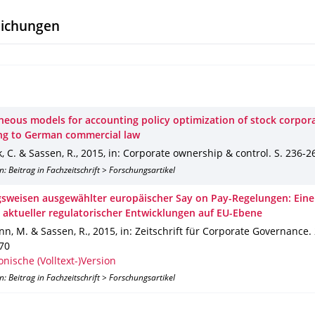
lichungen
neous models for accounting policy optimization of stock corpor
ng to German commercial law
, C. & Sassen, R.
,
2015
,
in: Corporate ownership & control
.
S. 236-2
n: Beitrag in Fachzeitschrift > Forschungsartikel
sweisen ausgewählter europäischer Say on Pay-Regelungen: Eine
 aktueller regulatorischer Entwicklungen auf EU-Ebene
n, M. & Sassen, R.
,
2015
,
in: Zeitschrift für Corporate Governance
.
270
onische (Volltext-)Version
n: Beitrag in Fachzeitschrift > Forschungsartikel