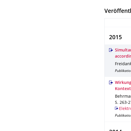
Veröffent
2015
Simulta
accordi
Freidank
Publikatio
Wirkung
Kontext
Behrman
S. 263-
Elektr
Publikatio