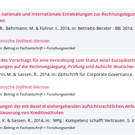
e nationale und internationale Entwicklungen zur Rechnungslegu
gen
R., Behrmann, M. & Führer, I.
,
2014
,
in: Betriebs-Berater : BB
.
2014
,
onische (Volltext-)Version
n: Beitrag in Fachzeitschrift > Forschungsartikel
 des Vorschlags für eine Verordnung zum Statut einer Europäisch
ungen auf die Rechnungslegung, Prüfung und Aufsicht deutscher
n, M. & Sassen, R.
,
2014
,
in: Zeitschrift für Corporate Governance
.
onische (Volltext-)Version
n: Beitrag in Fachzeitschrift > Forschungsartikel
ungen der mit Basel III einhergehenden aufsichtsrechtlichen Anf
 Steuerung von Kreditinstituten
. K. & Sassen, R.
,
2014
,
in: WPg : Kompetenz schafft Vertrauen
.
S. 
n: Beitrag in Fachzeitschrift > Forschungsartikel