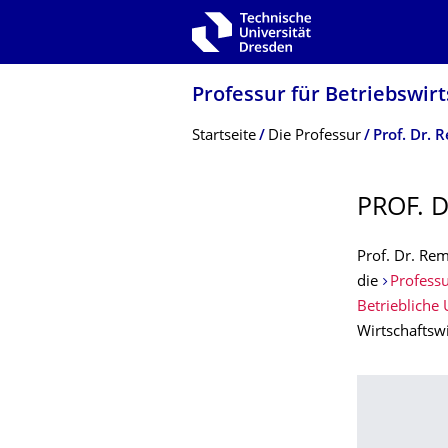
Zur Hauptnavigation springen
Zur Suche springen
Zum Inhalt springen
Professur für Betriebswi
Breadcrumb-Menü
Startseite
Die Professur
Prof. Dr.
PROF. 
Prof. Dr. Rem
die
Professu
Betrieblich
Wirtschaftsw