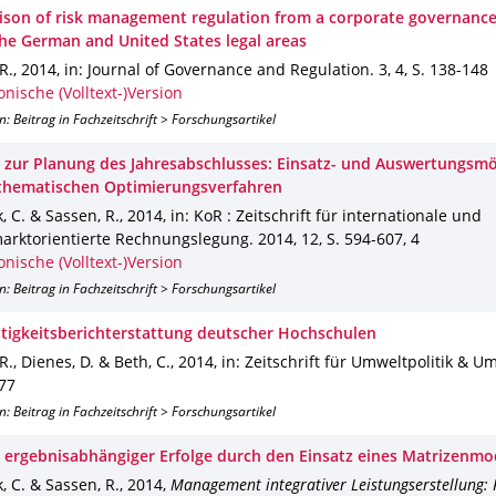
son of risk management regulation from a corporate governance
the German and United States legal areas
R.
,
2014
,
in: Journal of Governance and Regulation
.
3
,
4
,
S. 138-148
onische (Volltext-)Version
n: Beitrag in Fachzeitschrift > Forschungsartikel
 zur Planung des Jahresabschlusses: Einsatz- und Auswertungsmö
hematischen Optimierungsverfahren
, C. & Sassen, R.
,
2014
,
in: KoR : Zeitschrift für internationale und
marktorientierte Rechnungslegung
.
2014
,
12
,
S. 594-607
,
4
onische (Volltext-)Version
n: Beitrag in Fachzeitschrift > Forschungsartikel
tigkeitsberichterstattung deutscher Hochschulen
R., Dienes, D. & Beth, C.
,
2014
,
in: Zeitschrift für Umweltpolitik & U
277
n: Beitrag in Fachzeitschrift > Forschungsartikel
 ergebnisabhängiger Erfolge durch den Einsatz eines Matrizenmo
, C. & Sassen, R.
,
2014
,
Management integrativer Leistungserstellung: F