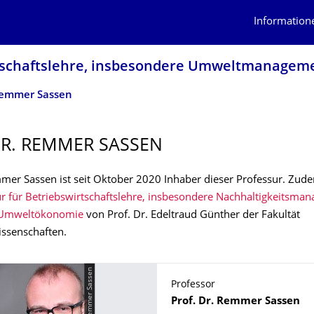
Information
rt­schaftslehre, insbesondere Umweltmanagem
 Remmer Sassen
DR. REMMER SASSEN
mer Sassen ist seit Oktober 2020 Inhaber dieser Professur. Zudem
r für Betriebswirtschaftslehre, insbesondere Nachhaltigkeitsma
e Umweltökonomie
von Prof. Dr. Edeltraud Günther der Fakultät
issenschaften.
© Remmer Sassen
Professor
Name
Prof. Dr.
Remmer
Sassen