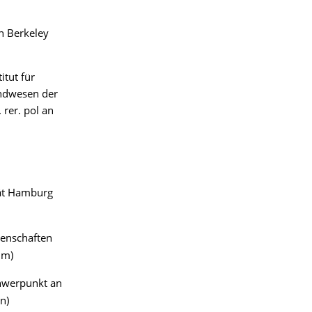
n Berkeley
itut für
andwesen der
 rer. pol an
tät Hamburg
senschaften
um)
chwerpunkt an
n)