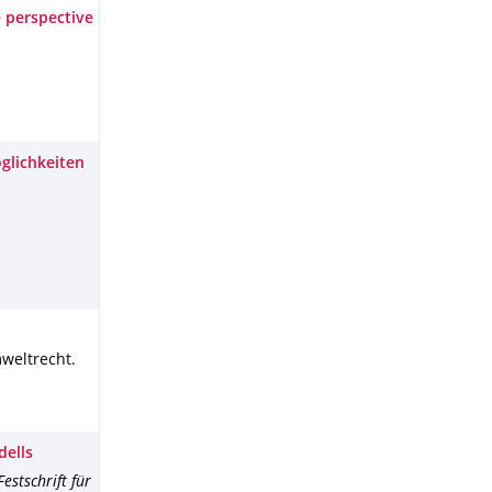
 perspective
glichkeiten
mweltrecht
.
dells
estschrift für