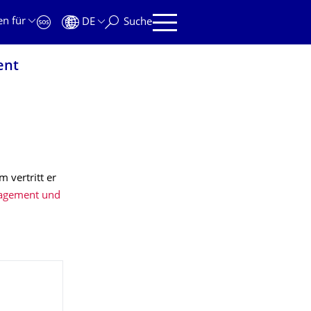
en für
DE
Suche
ent
 vertritt er
nagement und