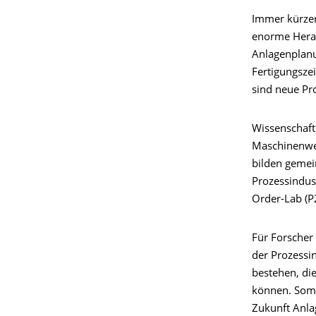
Immer kürze
enorme Heraus
Anlagenplanu
Fertigungszei
sind neue Pr
Wissenschaft
Maschinenwe
bilden gemei
Prozessindus
Order-Lab (P2
Für Forscher 
der Prozessi
bestehen, di
können. Somit
Zukunft Anla