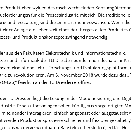
re Produktlebenszyklen des rasch wechselnden Konsumgütermar
forderungen für die Prozessindustrie mit sich. Die traditionelle
ng und -gestaltung sind diesen nicht mehr gewachsen. Wenn die
t einer Anlage die Lebenszeit eines dort hergestellten Produktes ü
ozess- und Produktionskonzepte zwingend notwendig.
ler aus den Fakultäten Elektrotechnik und Informationstechnik,
sen und Informatik der TU Dresden bündeln nun deshalb ihr K
nsam eine offene Lehr-, Forschungs- und Evaluierungsplattform,
trie zu revolutionieren. Am 6. November 2018 wurde dazu das „P
O-Lab)“ feierlich an der TU Dresden eröffnet.
der TU Dresden liegt die Lösung in der Modularisierung und Digit
ndustrie. Produktionsanlagen sollen künftig aus vorgefertigten M
e miteinander interagieren, einfach angepasst oder ausgetauscht
 werden Produktionsprozesse schneller und flexibler gestaltet. „
gen aus wiederverwendbaren Bausteinen herstellen“, erklärt Herr 