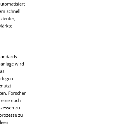
automatisiert
em schnell
zienter,
Märkte
tandards
sanlage wird
das
rlegen
enutzt
en. Forscher
m eine noch
ozessen zu
prozesse zu
deen