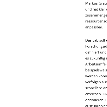
Markus Graube
und hat klar 
zusammengest
ressourcensc
anpassbar.
Das Lab soll
Forschungsid
definiert un
es zukünftig
Arbeitsumfel
beispielsweis
werden könne
verfolgen au
schnellere A
erreichen. D
optimieren. 
auszuprobier