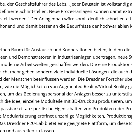
, der Geschäftsführer des Labs. „Jeder Baustein ist vollständig 
definierte Schnittstellen. Neue Prozessanlagen können damit extr
ellt werden.“ Der Anlagenbau wäre somit deutlich schneller, effi
honend und damit besser an die Bedürfnisse der hochvariablen 
 einen Raum für Austausch und Kooperationen bieten, in dem die
een und Demonstratoren in Industrieanlagen übertragen, neue S
d moderne Arbeitswelten geschaffen werden. Die eine Produktion
 nicht mehr geben sondern viele individuelle Lösungen, die auch 
d der Menschen beeinflussen werden. Die Dresdner Forscher übe
e, wie die Möglichkeiten von Augmented Reality/Virtual Reality g
n, um das Bedienungspersonal der Anlagen besser zu unterstütz
ch die Idee, einzelne Modulteile mit 3D-Druck zu produzieren, u
npassbarkeit an spezifische Eigenschaften von Produkten oder Pr
ie Modularisierung eröffnet unzählige Möglichkeiten, Produktions
Das Dresdner P20-Lab bietet eine geeignete Plattform, um diese I
en und ausreifen zu lassen.