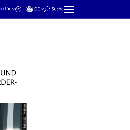
en für
DE
Suche
 UND
RDER-
© Sebastian Heinze