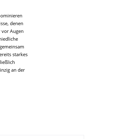
dominieren
isse, denen
r vor Augen
hiedliche
n gemeinsam
reits starkes
ießlich
inzig an der