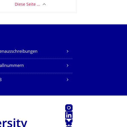
Diese Seite …
lenausschreibungen
fallnummern
B
Instagram
LinkedIn
Bluesky