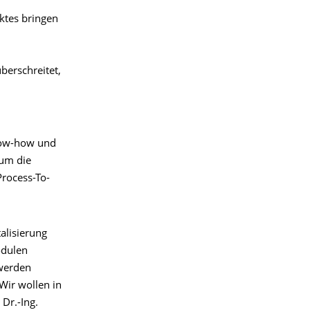
ktes bringen
berschreitet,
now-how und
 um die
rocess-To-
alisierung
odulen
 werden
Wir wollen in
Dr.-Ing.