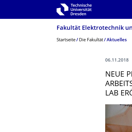
Zur Hauptnavigation springen
Zur Suche springen
Zum Inhalt springen
Fakultät Elektrotechnik u
Breadcrumb-Menü
Startseite
Die Fakultät
Aktuelles
06.11.2018
NEUE P
ARBEIT
LAB ER