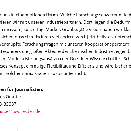
n uns in einem offenen Raum. Welche Forschungsschwerpunkte 
ieren wir mit unseren Industriepartnern. Dort liegen die Bedürfn
n müssen“, so Dr.-Ing. Markus Graube. „Die Vision haben wir kla
sicher, dass sich dadurch viel ändern wird. Jetzt heißt es, untersc
verknüpfte Forschungsfragen mit unseren Kooperationspartner
Besonders die großen Akteure der chemischen Industrie zeigen be
 den Modularisierungsansätzen der Dresdner Wissenschaftler. Schl
eses Konzept einmalige Flexibilität und Effizienz und wird bisher e
it solchem praxisnahen Fokus untersucht.
en für Journalisten:
kus Graube
63-33387