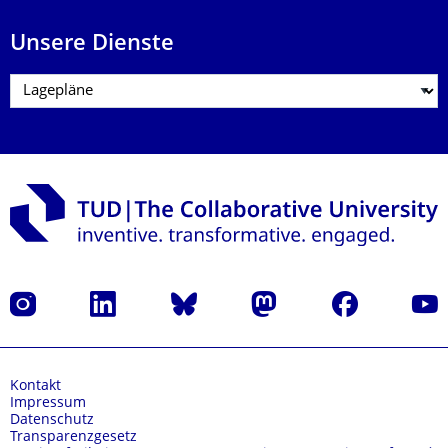
Unsere Dienste
Instagram
LinkedIn
Bluesky
Mastodon
Facebook
Yout
Kontakt
Impressum
Datenschutz
Transparenzgesetz