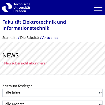
Zur Hauptnavigation springen
Zur Suche springen
Zum Inhalt springen
Fakultät Elektrotechnik und
Informationstech­nik
Breadcrumb-Menü
Startseite
Die Fakultät
Aktuelles
NEWS
Newsübersicht abonnieren
Zeitraum festlegen
Jahr auswählen
Monat auswählen