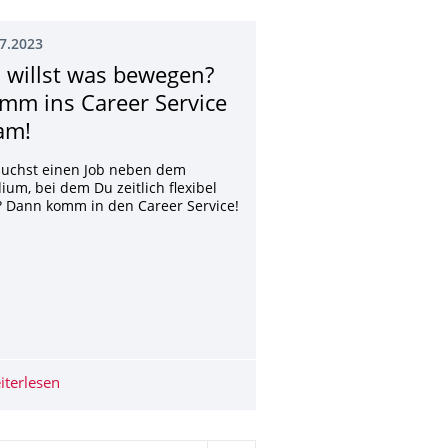
7.2023
 willst was bewegen?
mm ins Career Service
am!
suchst einen Job neben dem
ium, bei dem Du zeitlich flexibel
? Dann komm in den Career Service!
udentische Forschung fördern
iterlesen
Du willst was bewegen? Komm ins Career Service Team!