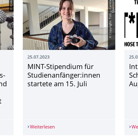
© IEHH
©
C
o
p
y
r
i
g
h
t
:
T
U
D
|
C
a
r
o
l
a
Q
u
e
i
t
s
c
h
25.07.2023
25.0
MINT-Stipendium für
In
s­
Studienanfänger:innen
Sc
und
startete am 15. Juli
Au
t
 Neues Gleichspannungsprüfsystem für Lehre und Forschung an de
Weiterlesen
MINT-Stipendium für Studienanfänger:in
We