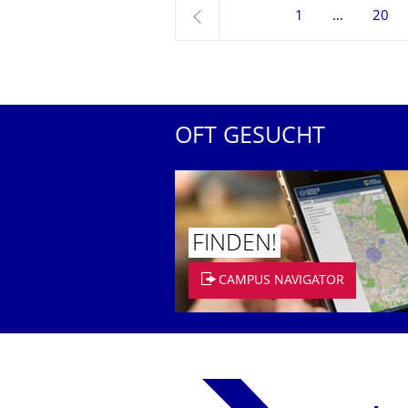
1
20
zurück
OFT GESUCHT
FINDEN!
CAMPUS NAVIGATOR