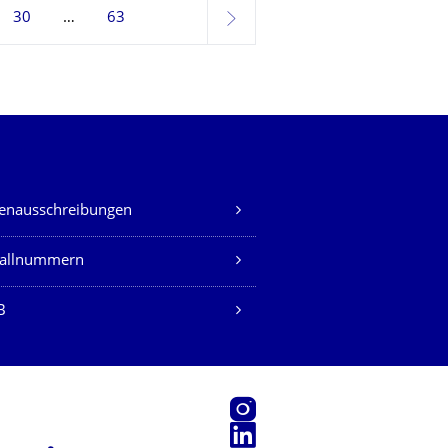
30
63
weiter
lenausschreibungen
fallnummern
B
Instagram
LinkedIn