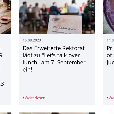
© fancycrave
© Crispin I. Mockry
15.08.2023
14.0
n
Das Erweiterte Rektorat
Pr
G
lädt zu "Let's talk over
of
lunch" am 7. September
Ju
­
ein!
23
iligen Seminarreihe "DER WEG ZU ERFOLGREICHEN SCHUTZRECH
Weiterlesen
Das Erweiterte Rektorat lädt zu "Let's 
We