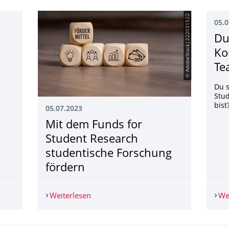
© Adobe­Stock|222031522
05.0
Du
Ko
Te
Du 
Stud
bist
05.07.2023
Mit dem Funds for
Student Research
studentische Forschung
fördern
. September 2023 – Jetzt anmelden!
Weiterlesen
Mit dem Funds for Student Research st
We