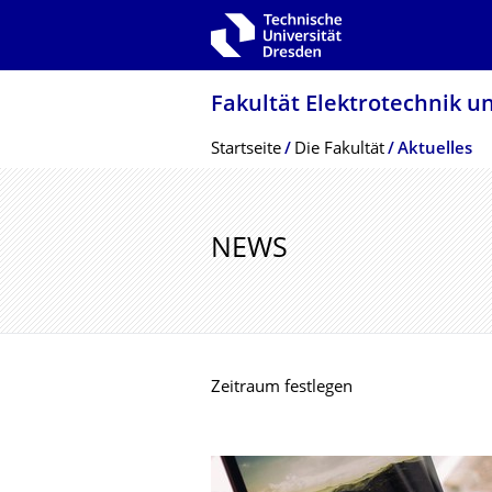
Zur Hauptnavigation springen
Zur Suche springen
Zum Inhalt springen
Fakultät Elektrotechnik u
Breadcrumb-Menü
Startseite
Die Fakultät
Aktuelles
NEWS
Zeitraum festlegen