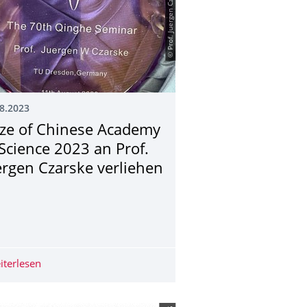
© Prof. Juergen Czarske
8.2023
ize of Chinese Academy
 Science 2023 an Prof.
ergen Czarske verliehen
TSANMELDUNGEN" Oktober/November 2023
talk over lunch" am 7. September ein!
iterlesen
Prize of Chinese Academy of Science 2023 an Prof. Juer