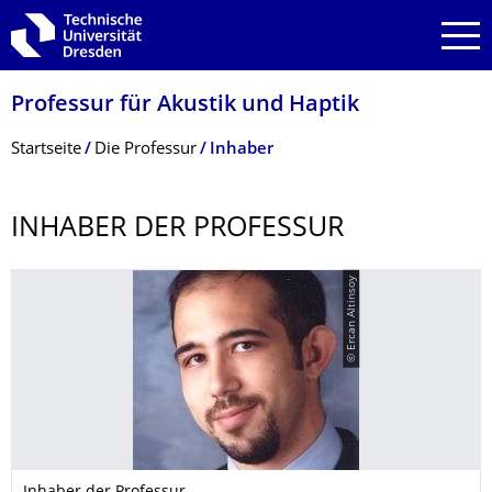
Zur Hauptnavigation springen
Zur Suche springen
Zum Inhalt springen
Professur für Akustik und Haptik
Breadcrumb-Menü
Startseite
Die Professur
Inhaber
INHABER DER PROFESSUR
© Ercan Altinsoy