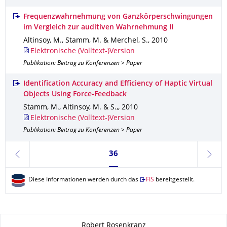
Frequenzwahrnehmung von Ganzkörperschwingungen
im Vergleich zur auditiven Wahrnehmung II
Altinsoy, M., Stamm, M. & Merchel, S.
,
2010
Elektronische (Volltext-)Version
Publikation: Beitrag zu Konferenzen > Paper
Identification Accuracy and Efficiency of Haptic Virtual
Objects Using Force-Feedback
Stamm, M., Altinsoy, M. & S.,
,
2010
Elektronische (Volltext-)Version
Publikation: Beitrag zu Konferenzen > Paper
Seite 36, aktuell ausgewählt
36
zurück
weite
Diese Informationen werden durch das
FIS
bereitgestellt.
Zu dieser Seite
Robert Rosenkranz