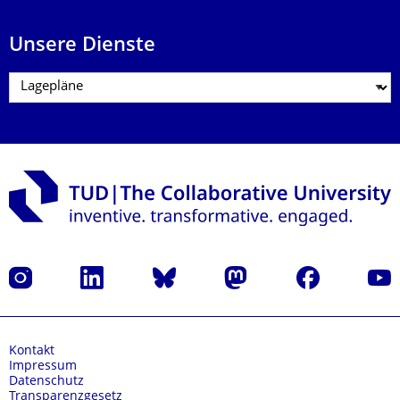
Unsere Dienste
Instagram
LinkedIn
Bluesky
Mastodon
Facebook
Yout
Kontakt
Impressum
Datenschutz
Transparenzgesetz