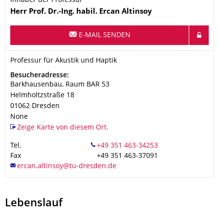
Inhaber der Professur
Name
Herr
Prof. Dr.-Ing. habil.
Ercan
Altinsoy
E-MAIL SENDEN
Organisationsname
Professur für Akustik und Haptik
Professur für Akustik und Haptik
Adresse
Besucheradresse:
Barkhausenbau, Raum BAR 53
Helmholtzstraße 18
01062
Dresden
None
Zeige Karte von diesem Ort.
Tel.
Fax
+49 351 463-37091
Lebenslauf