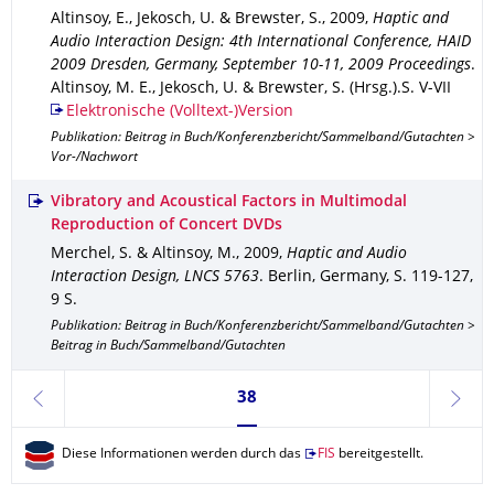
Altinsoy, E., Jekosch, U. & Brewster, S.
,
2009
,
Haptic and
Audio Interaction Design: 4th International Conference, HAID
2009 Dresden, Germany, September 10-11, 2009 Proceedings
.
Altinsoy, M. E., Jekosch, U. & Brewster, S. (Hrsg.).
S. V-VII
Elektronische (Volltext-)Version
Publikation: Beitrag in Buch/Konferenzbericht/Sammelband/Gutachten >
Vor-/Nachwort
Vibratory and Acoustical Factors in Multimodal
Reproduction of Concert DVDs
Merchel, S. & Altinsoy, M.
,
2009
,
Haptic and Audio
Interaction Design, LNCS 5763
.
Berlin, Germany
,
S. 119-127
,
9 S.
Publikation: Beitrag in Buch/Konferenzbericht/Sammelband/Gutachten >
Beitrag in Buch/Sammelband/Gutachten
Seite 38, aktuell ausgewählt
38
zurück
weite
Diese Informationen werden durch das
FIS
bereitgestellt.