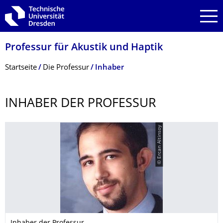
Zur Hauptnavigation springen
Zur Suche springen
Zum Inhalt springen
Professur für Akustik und Haptik
Breadcrumb-Menü
Startseite
Die Professur
Inhaber
INHABER DER PROFESSUR
© Ercan Altinsoy