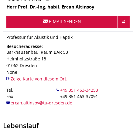
Inhaber der Professur
Name
Herr
Prof. Dr.-Ing. habil.
Ercan
Altinsoy
E-MAIL SENDEN
Organisationsname
Professur für Akustik und Haptik
Professur für Akustik und Haptik
Adresse
Besucheradresse:
Barkhausenbau, Raum BAR 53
Helmholtzstraße 18
01062
Dresden
None
Zeige Karte von diesem Ort.
Tel.
Fax
+49 351 463-37091
Lebenslauf