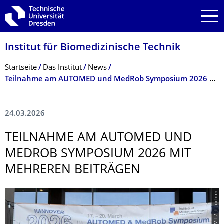
Zur Hauptnavigation springen
Zur Suche springen
Zum Inhalt springen
Institut für Biomedizinische Technik
Breadcrumb-Menü
Startseite
Das Institut
News
Teilnahme am AUTOMED und MedRob Symposium 2026 mit mehreren Beiträgen
24.03.2026
TEILNAHME AM AUTOMED UND
MEDROB SYMPOSIUM 2026 MIT
MEHREREN BEITRÄGEN
© IBMT / T. Jochim