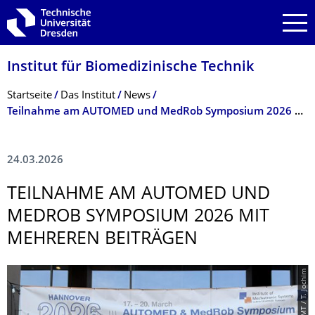
Zur Hauptnavigation springen
Zur Suche springen
Zum Inhalt springen
Institut für Biomedizinische Technik
Breadcrumb-Menü
Startseite
Das Institut
News
Teilnahme am AUTOMED und MedRob Symposium 2026 mit mehreren Beiträgen
24.03.2026
TEILNAHME AM AUTOMED UND
MEDROB SYMPOSIUM 2026 MIT
MEHREREN BEITRÄGEN
© IBMT / T. Jochim