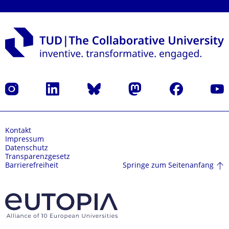
Instagram
LinkedIn
Bluesky
Mastodon
Facebook
Yout
Kontakt
Impressum
Datenschutz
Transparenzgesetz
Springe zum Seitenanfang
Barrierefreiheit