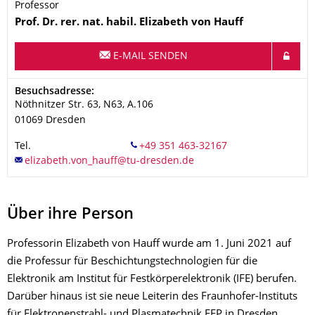
Professor
Name
Prof. Dr. rer. nat. habil.
Elizabeth
von Hauff
E-MAIL SENDEN
Adresse
Besuchsadresse:
Nöthnitzer Str. 63, N63, A.106
01069
Dresden
Tel.
Über ihre Person
Professorin Elizabeth von Hauff wurde am 1. Juni 2021 auf
die Professur für Beschichtungstechnologien für die
Elektronik am Institut für Festkörperelektronik (IFE) berufen.
Darüber hinaus ist sie neue Leiterin des Fraunhofer-Instituts
für Elektronenstrahl- und Plasmatechnik FEP in Dresden.