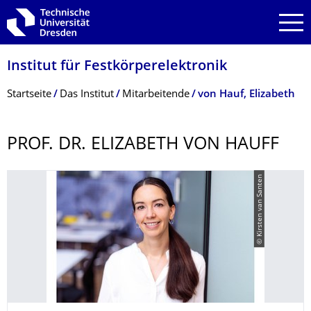
Zur Hauptnavigation springen
Zur Suche springen
Zum Inhalt springen
Institut für Festkörperelektro­nik
Breadcrumb-Menü
Startseite
Das Institut
Mitarbeitende
von Hauf, Elizabeth
PROF. DR. ELIZABETH VON HAUFF
© Kirsten van Santen