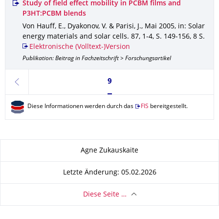
Study of field effect mobility in PCBM films and
P3HT:PCBM blends
Von Hauff, E., Dyakonov, V. & Parisi, J.
,
Mai 2005
,
in: Solar
energy materials and solar cells
.
87
,
1-4
,
S. 149-156
,
8 S.
Elektronische (Volltext-)Version
Publikation: Beitrag in Fachzeitschrift > Forschungsartikel
Seite 9, aktuell ausgewählt
9
zurück
Diese Informationen werden durch das
FIS
bereitgestellt.
Zu dieser Seite
Agne Zukauskaite
Letzte Änderung: 05.02.2026
Diese Seite …