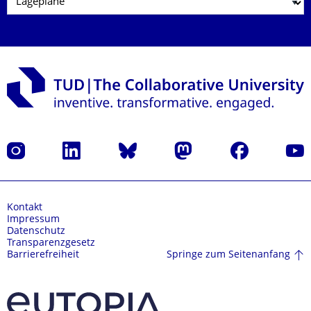
Instagram
LinkedIn
Bluesky
Mastodon
Facebook
Yout
Kontakt
Impressum
Datenschutz
Transparenzgesetz
Springe zum Seitenanfang
Barrierefreiheit