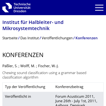
Zur Hauptnavigation springen
Zur Suche springen
Zum Inhalt springen
Institut für Halbleiter- und
Mikrosystemtechnik
Breadcrumb-Menü
Startseite
Das Institut
Veröffentlichungen
Konferenzen
KONFERENZEN
Päßler, S. ; Wolff, M. ; Fischer, W.-J.
Chewing sound classification using a grammar based
classification algorithm
Typ der Veröffentlichung
Konferenzbeitrag
Veröffentlicht in
Forum Acusticum 2011,
June 26th - July 1st, 2011,
Aalborg, Denmark