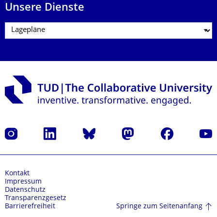
Unsere Dienste
Instagram
LinkedIn
Bluesky
Mastodon
Facebook
Yout
Kontakt
Impressum
Datenschutz
Transparenzgesetz
Springe zum Seitenanfang
Barrierefreiheit