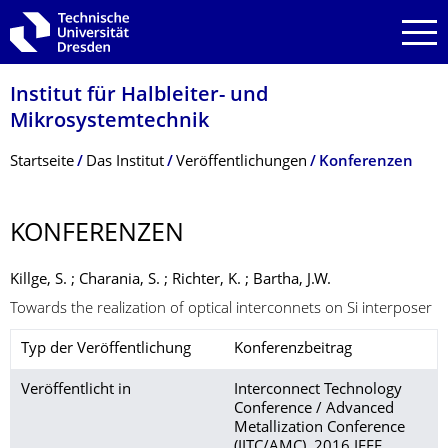
Zur Hauptnavigation springen
Zur Suche springen
Zum Inhalt springen
Institut für Halbleiter- und
Mikrosystemtechnik
Breadcrumb-Menü
Startseite
Das Institut
Veröffentlichungen
Konferenzen
KONFERENZEN
Killge, S. ; Charania, S. ; Richter, K. ; Bartha, J.W.
Towards the realization of optical interconnets on Si interposer
Typ der Veröffentlichung
Konferenzbeitrag
Veröffentlicht in
Interconnect Technology
Conference / Advanced
Metallization Conference
(IITC/AMC), 2016 IEEE