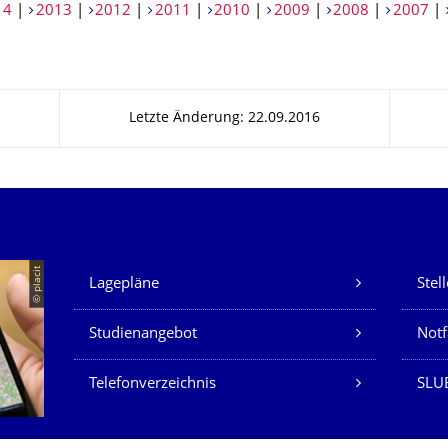
14
|
2013
|
2012
|
2011
|
2010
|
2009
|
2008
|
2007
|
Letzte Änderung: 22.09.2016
Unsere Dienste
© placit
Lagepläne
Stel
Studienangebot
Not
Telefonverzeichnis
SLU