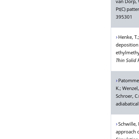
van Dorp
,
Pt(C) patt
395301
Henke
, T.
deposition 
ethylmethy
Thin Solid 
Patomme
K.;
Wenzel
Schroer
, C
adiabatical
Schwille
,
approach o