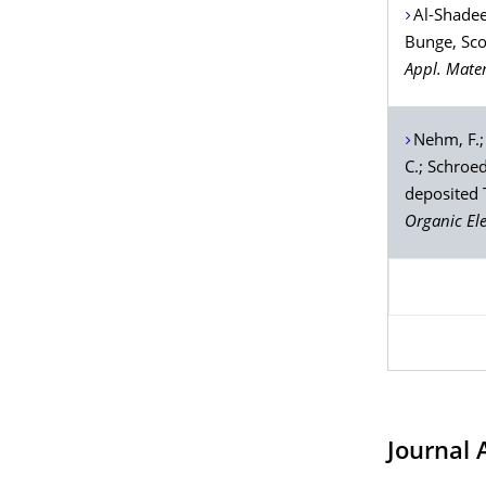
Al-Shadee
Bunge
, Sc
Appl. Mater
Nehm
, F.
C.;
Schroe
deposited 
Organic El
Journal 