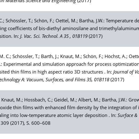
in Materials Science and Engineering
(2017)
 C.;
Schössler
, T.;
Schön
, F.;
Oettel
, M.;
Bartha
, J.W.: Temperature 
cking coefficients of bis-diethyl aminosilane and trimethylaluminu
ition. In:
J. Vac. Sci. Technol. A 35 , 01B119
(2017)
 M. C.;
Schössler
, T.;
Barth
, J.;
Knaut
, M.;
Schön
, F.;
Höchst
, A.;
Oett
W.: Experimental and simulation approach for process optimizatio
ited thin films in high aspect ratio 3D structures . In:
Journal of 
Technology A: Vacuum, Surfaces, and Films 35, 01B118
(2017)
;
Knaut
, M.;
Hossbach
, C.;
Geidel
, M.;
Albert
, M.;
Bartha
, J.W.: Gro
xide thin films with enhanced film density by the integration of i
aling into low-temperature atomic layer deposition . In:
Surface &
309 (2017), S. 600–608