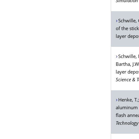
Simulation 
Schwille
,
of the sti
layer depos
Schwille
,
Bartha
, J.
layer depos
Science & 
Henke
, T.
aluminum o
flash anne
Technology