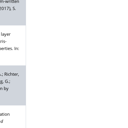
am-written
2017), S.
 layer
ris-
rties. In:
A.;
Richter
,
rg
, G.;
on by
ation
nd