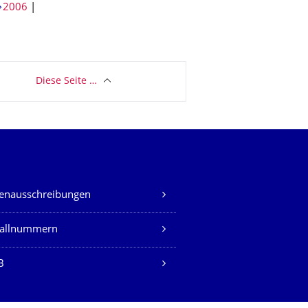
2006
|
Diese Seite …
lenausschreibungen
fallnummern
B