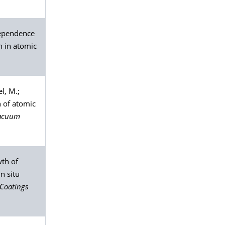
dependence
m in atomic
el
, M.;
n of atomic
Vacuum
wth of
n situ
 Coatings