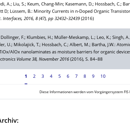
di
, A.;
Liu
, S.;
Keum
, Chang-Min;
Kasemann
, D.;
Hossbach
, C.;
Bar
ott D;
Lüssem
, B.: Minority Currents in n-Doped Organic Transistor
. Interfaces, 2016, 8 (47), pp 32432–32439
(2016)
;
Dollinger
, F.;
Klumbies
, H.;
Müller-Meskamp
, L.;
Leo
, K.;
Singh
, A
der
, U.;
Mikolajick
, T.;
Hossbach
, C.;
Albert
, M.;
Bartha
, J.W.: Atomi
TiOx/AlOx nanolaminates as moisture barriers for organic devices
ectronics Volume 38, November 2016
(2016), S. 84–88
1
2
3
4
5
6
7
8
9
10
Diese Informationen werden vom Vorgängersystem FIS be
Archiv: