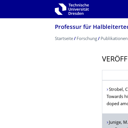
Zur Hauptnavigation springen
Zur Suche springen
Zum Inhalt springen
Professur für Halbleiterte
Breadcrumb-Menü
Startseite
Forschung
Publikationen
VERÖFF
Strobel
, C
Towards hig
doped amor
Junige
, M