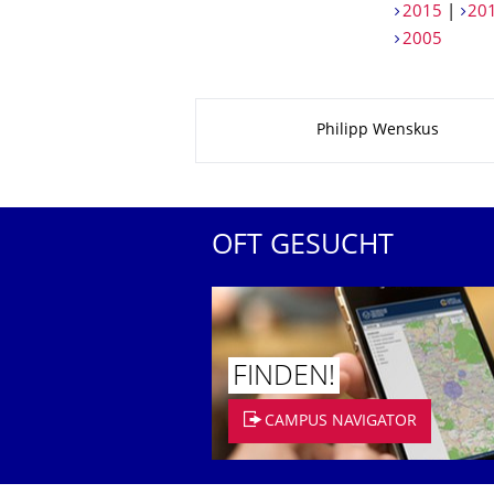
2015
|
20
2005
Zu dieser Seite
Philipp Wenskus
OFT GESUCHT
FINDEN!
CAMPUS NAVIGATOR