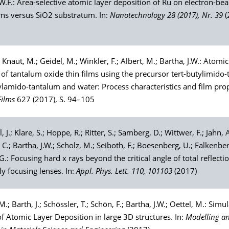
 W.F.: Area-selective atomic layer deposition of Ru on electron-be
erns versus SiO2 substratum. In:
Nanotechnology 28 (2017), Nr. 39
(
;
Knaut
, M.;
Geidel
, M.;
Winkler
, F.;
Albert
, M.;
Bartha
, J.W.: Atomic
of tantalum oxide thin films using the precursor tert-butylimido-t
lamido-tantalum and water: Process characteristics and film prope
Films
627 (2017), S. 94–105
l
, J.;
Klare
, S.;
Hoppe
, R.;
Ritter
, S.;
Samberg
, D.;
Wittwer
, F.;
Jahn
, 
, C.;
Bartha
, J.W.;
Scholz
, M.;
Seiboth
, F.;
Boesenberg
, U.;
Falkenbe
.G.: Focusing hard x rays beyond the critical angle of total reflecti
ly focusing lenses. In:
Appl. Phys. Lett. 110, 101103
(2017)
 M.;
Barth
, J.;
Schössler
, T.;
Schön
, F.;
Bartha
, J.W.;
Oettel
, M.: Simul
f Atomic Layer Deposition in large 3D structures. In:
Modelling a