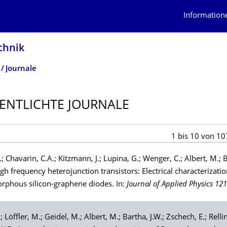
Information
chnik
Journale
ENTLICHTE JOURNALE
1
bis
10
von
10
.;
Chavarin
, C.A.;
Kitzmann
, J.;
Lupina
, G.;
Wenger
, C.;
Albert
, M.;
B
h frequency heterojunction transistors: Electrical characterizatio
phous silicon-graphene diodes. In:
Journal of Applied Physics 121
.;
Löffler
, M.;
Geidel
, M.;
Albert
, M.;
Bartha
, J.W.;
Zschech
, E.;
Relli