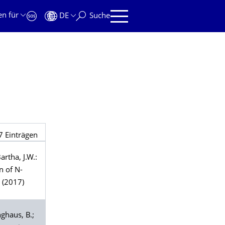
en für
DE
Suche
7
Einträgen
artha
, J.W.:
n of N-
(2017)
nghaus
, B.;