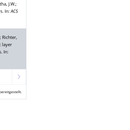
tha
, J.W.;
s. In:
ACS
.;
Richter
,
c layer
. In:
Weiter
reitgestellt.