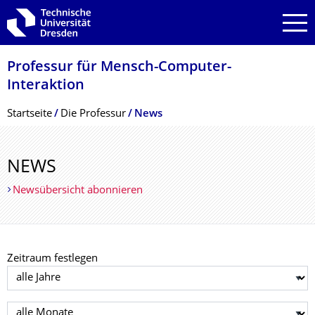
Zur Hauptnavigation springen
Zur Suche springen
Zum Inhalt springen
Professur für Mensch-Computer-
Interaktion
Breadcrumb-Menü
Startseite
Die Professur
News
NEWS
Newsübersicht abonnieren
Zeitraum festlegen
Jahr auswählen
Monat auswählen