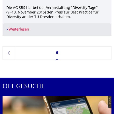
Die AG SBS hat bei der Veranstaltung "Diversity Tage“
(9.-13. November 2015) den Preis zur Best Practice für
Diversity an der TU Dresden erhalten.
Weiterlesen
Preis für Best Practice erhalten
Seite 6, aktuell ausgewählt
6
zurück
OFT GESUCHT
© placit