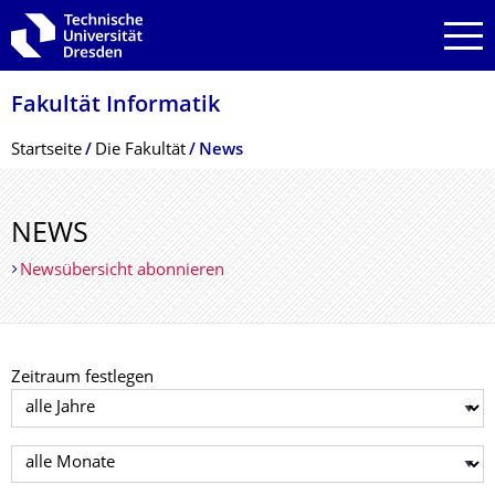
Zur Hauptnavigation springen
Zur Suche springen
Zum Inhalt springen
Fakultät Informatik
Breadcrumb-Menü
Startseite
Die Fakultät
News
NEWS
Newsübersicht abonnieren
Zeitraum festlegen
Jahr auswählen
Monat auswählen