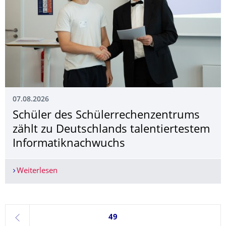
07.08.2026
Schüler des Schülerrechenzen­trums
zählt zu Deutschlands talentiertestem
Informatiknach­wuchs
Weiterlesen
Schüler des Schülerrechenzentrums zählt zu Deu
Seite 49, aktuell ausgewählt
49
zurück