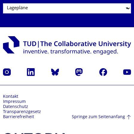
Instagram
LinkedIn
Bluesky
Mastodon
Facebook
Yout
Kontakt
Impressum
Datenschutz
Transparenzgesetz
Springe zum Seitenanfang
Barrierefreiheit