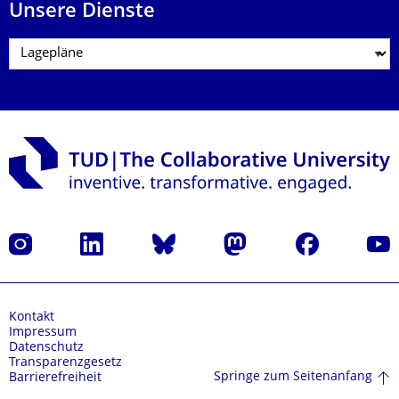
Unsere Dienste
Instagram
LinkedIn
Bluesky
Mastodon
Facebook
Yout
Kontakt
Impressum
Datenschutz
Transparenzgesetz
Springe zum Seitenanfang
Barrierefreiheit