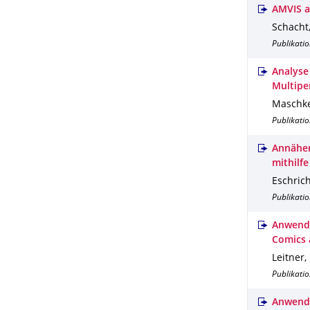
AMVIS a
Schacht
Publikatio
Analyse 
Multipe
Maschke
Publikatio
Annäher
mithilfe
Eschrich
Publikatio
Anwendu
Comics 
Leitner,
Publikatio
Anwendu