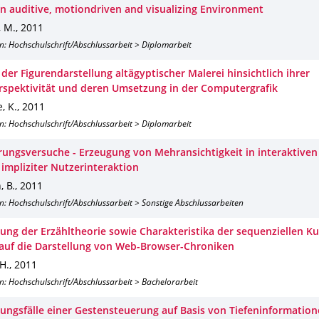
n auditive, motiondriven and visualizing Environment
, M.
,
2011
n: Hochschulschrift/Abschlussarbeit > Diplomarbeit
der Figurendarstellung altägyptischer Malerei hinsichtlich ihrer
rspektivität und deren Umsetzung in der Computergrafik
, K.
,
2011
n: Hochschulschrift/Abschlussarbeit > Diplomarbeit
ungsversuche - Erzeugung von Mehransichtigkeit in interaktive
 impliziter Nutzerinteraktion
, B.
,
2011
n: Hochschulschrift/Abschlussarbeit > Sonstige Abschlussarbeiten
ng der Erzähltheorie sowie Charakteristika der sequenziellen Ku
auf die Darstellung von Web-Browser-Chroniken
 H.
,
2011
n: Hochschulschrift/Abschlussarbeit > Bachelorarbeit
ngsfälle einer Gestensteuerung auf Basis von Tiefeninformatio