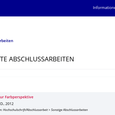
Information
rbeiten
TE ABSCHLUSSARBEI­TEN
zur Farbperspektive
 D.
,
2012
n: Hochschulschrift/Abschlussarbeit > Sonstige Abschlussarbeiten