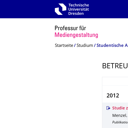
Zur Hauptnavigation springen
Zur Suche springen
Zum Inhalt springen
Breadcrumb-Menü
Startseite
Studium
Studentische A
BETREU
2012
Studie 
Menzel,
Publikatio