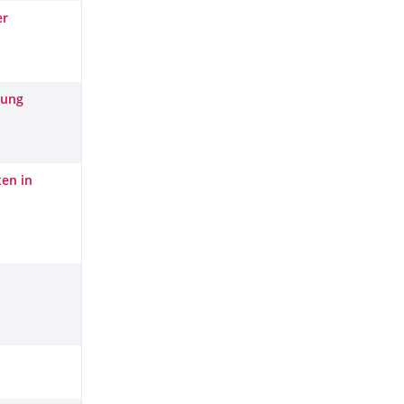
er
rung
en in