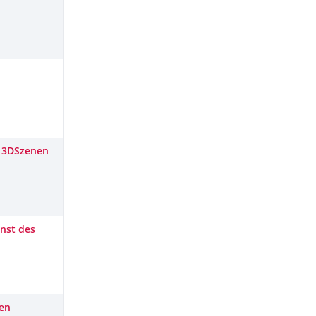
n 3DSzenen
nst des
nen