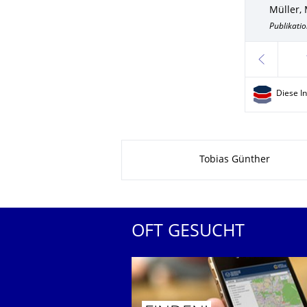
Müller, 
Publikatio
zurück
Diese I
Zu dieser Seite
Tobias Günther
OFT GESUCHT