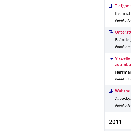
Tiefgan
Eschrich
Publikatio
Unterst
Brändel,
Publikatio
Visuell
zoomba
Herrman
Publikatio
Wahrneh
Zavesky,
Publikatio
2011