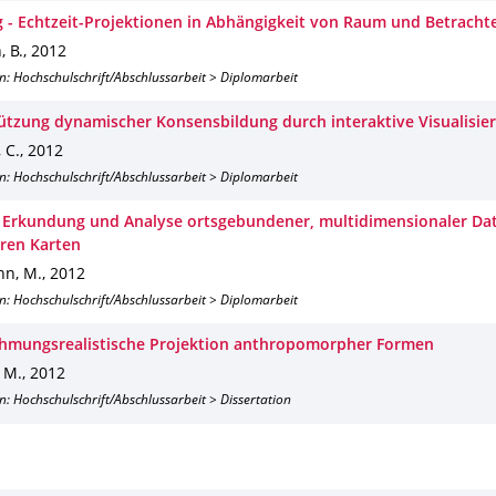
g - Echtzeit-Projektionen in Abhängigkeit von Raum und Betracht
, B.
,
2012
n: Hochschulschrift/Abschlussarbeit > Diplomarbeit
ützung dynamischer Konsensbildung durch interaktive Visualisie
 C.
,
2012
n: Hochschulschrift/Abschlussarbeit > Diplomarbeit
e Erkundung und Analyse ortsgebundener, multidimensionaler Dat
ren Karten
n, M.
,
2012
n: Hochschulschrift/Abschlussarbeit > Diplomarbeit
mungsrealistische Projektion anthropomorpher Formen
 M.
,
2012
n: Hochschulschrift/Abschlussarbeit > Dissertation