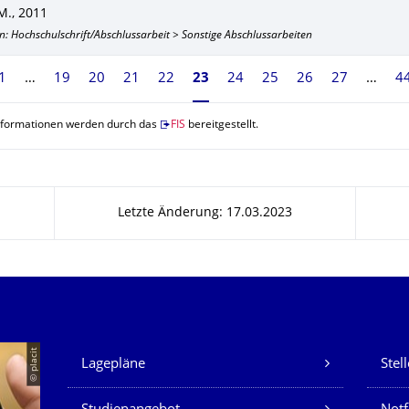
M.
,
2011
n: Hochschulschrift/Abschlussarbeit > Sonstige Abschlussarbeiten
1
19
20
21
22
Seite 23, aktuell ausgewählt
23
24
25
26
27
4
nformationen werden durch das
FIS
bereitgestellt.
Letzte Änderung: 17.03.2023
Unsere Dienste
© placit
Lagepläne
Stel