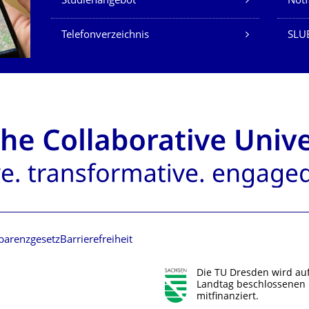
Studienangebot
Not
Telefonverzeichnis
SLU
parenzgesetz
Barrierefreiheit
Die TU Dresden wird au
Landtag beschlossenen 
mitfinanziert.