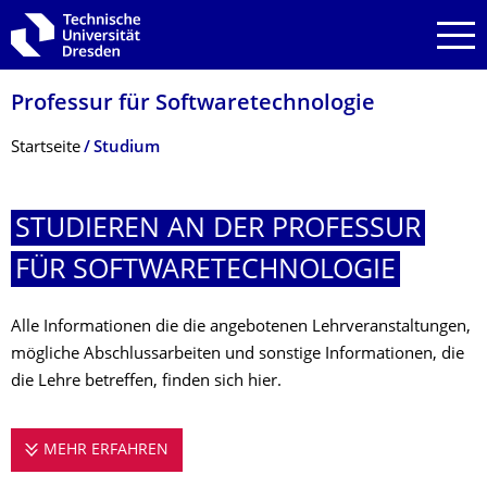
Zur Hauptnavigation springen
Zur Suche springen
Zum Inhalt springen
Professur für Softwaretechnolo­gie
Breadcrumb-Menü
Startseite
Studium
STUDIEREN AN DER PROFESSUR
FÜR SOFTWARETECHNO­LOGIE
Alle Informationen die die angebotenen Lehrveranstaltungen,
mögliche Abschlussarbeiten und sonstige Informationen, die
die Lehre betreffen, finden sich hier.
MEHR ERFAHREN
STUDIEREN AN DER PROFESSUR FÜR SO