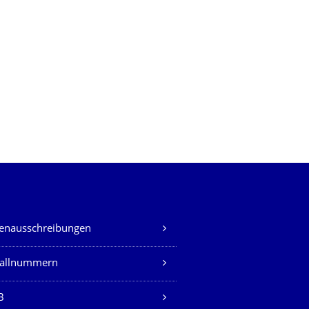
lenausschreibungen
fallnummern
B