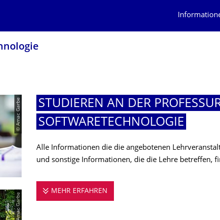
Information
hnolo­gie
© Amac Garbe
STUDIEREN AN DER PROFESSUR
SOFTWARETECHNO­LOGIE
Alle Informationen die die angebotenen Lehrveransta
und sonstige Informationen, die die Lehre betreffen, fi
MEHR ERFAHREN
STUDIEREN AN DER PROFESSU
© Amac Garbe