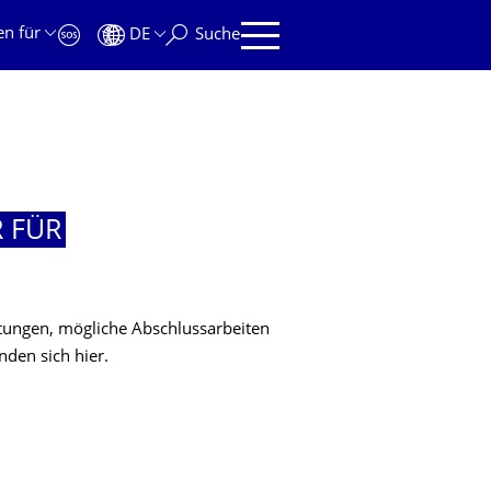
en für
DE
Suche
 FÜR
ltungen, mögliche Abschlussarbeiten
nden sich hier.
R FÜR SOFTWARETECHNOLOGIE