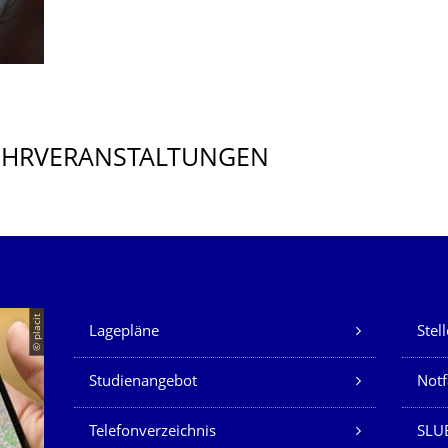
EHRVERANSTALTUNGEN
Unsere Dienste
© placit
Lagepläne
Stel
Studienangebot
Not
Telefonverzeichnis
SLU