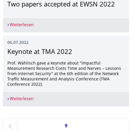
Two papers accepted at EWSN 2022
Weiterlesen
Two papers accepted at EWSN 2022
06.07.2022
Keynote at TMA 2022
Prof. Wählisch gave a keynote about "Impactful
Measurement Research Costs Time and Nerves – Lessons
from Internet Security" at the 6th edition of the Network
Traffic Measurement and Analysis Conference (TMA
Conference 2022).
Weiterlesen
Keynote at TMA 2022
Seite 9, aktuell ausgewählt
9
zurück