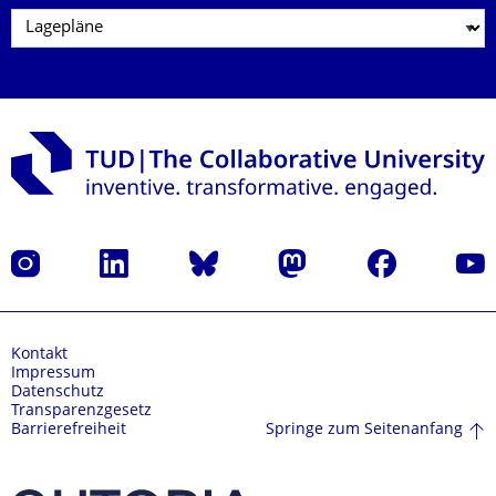
Instagram
LinkedIn
Bluesky
Mastodon
Facebook
Yout
Kontakt
Impressum
Datenschutz
Transparenzgesetz
Springe zum Seitenanfang
Barrierefreiheit