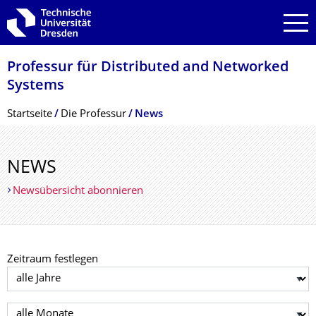
Zur Hauptnavigation springen
Zur Suche springen
Zum Inhalt springen
Professur für Distributed and Networked
Systems
Breadcrumb-Menü
Startseite
Die Professur
News
NEWS
Newsübersicht abonnieren
Zeitraum festlegen
Jahr auswählen
Monat auswählen