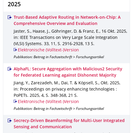
2025
Trust-Based Adaptive Routing in Network-on-Chip: A
Comprehensive Overview and Evaluation
Jaster, S., Haase, J., Göhringer, D. & Franz, E.
,
16 Okt. 2025
,
in: IEEE Transactions on Very Large Scale Integration
(VLSI) Systems
.
33
,
11
,
S. 2916-2928
,
13 S.
Elektronische (Volltext-)Version
Publikation: Beitrag in Fachzeitschrift > Forschungsartikel
AlphaFL: Secure Aggregation with Malicious2 Security
for Federated Learning against Dishonest Majority
Jiang, Y., Zarezadeh, M., Dai, T. & Köpsell, S.
,
Okt. 2025
,
in: Proceedings on privacy enhancing technologies :
PoPETs
.
2025
,
4
,
S. 348-368
,
21 S.
Elektronische (Volltext-)Version
Publikation: Beitrag in Fachzeitschrift > Forschungsartikel
Secrecy-Driven Beamforming for Multi-User Integrated
Sensing and Communication