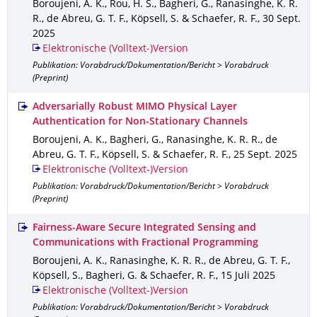
Boroujeni, A. K., Rou, H. S., Bagheri, G., Ranasinghe, K. R.
R., de Abreu, G. T. F., Köpsell, S. & Schaefer, R. F.
,
30 Sept.
2025
Elektronische (Volltext-)Version
Publikation: Vorabdruck/Dokumentation/Bericht > Vorabdruck
(Preprint)
Adversarially Robust MIMO Physical Layer
Authentication for Non-Stationary Channels
Boroujeni, A. K., Bagheri, G., Ranasinghe, K. R. R., de
Abreu, G. T. F., Köpsell, S. & Schaefer, R. F.
,
25 Sept. 2025
Elektronische (Volltext-)Version
Publikation: Vorabdruck/Dokumentation/Bericht > Vorabdruck
(Preprint)
Fairness-Aware Secure Integrated Sensing and
Communications with Fractional Programming
Boroujeni, A. K., Ranasinghe, K. R. R., de Abreu, G. T. F.,
Köpsell, S., Bagheri, G. & Schaefer, R. F.
,
15 Juli 2025
Elektronische (Volltext-)Version
Publikation: Vorabdruck/Dokumentation/Bericht > Vorabdruck