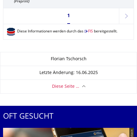
(Preprint)
Seite 1, aktuell ausgewählt
1
weite
Diese Informationen werden durch das
FIS
bereitgestellt.
Zu dieser Seite
Florian Tschorsch
Letzte Änderung: 16.06.2025
Diese Seite …
OFT GESUCHT
© placit