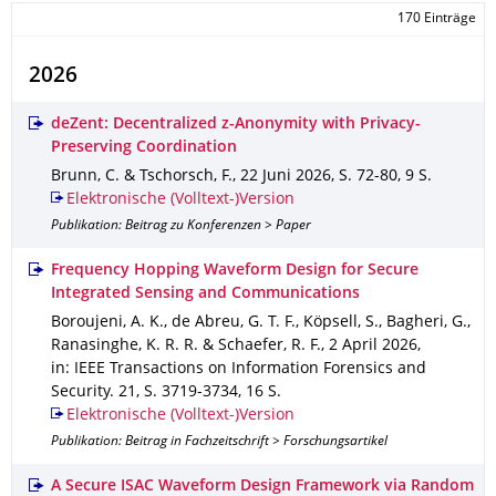
170 Einträge
2026
deZent: Decentralized z-Anonymity with Privacy-
Preserving Coordination
Brunn, C. & Tschorsch, F.
,
22 Juni 2026
,
S. 72-80
,
9 S.
Elektronische (Volltext-)Version
Publikation: Beitrag zu Konferenzen > Paper
Frequency Hopping Waveform Design for Secure
Integrated Sensing and Communications
Boroujeni, A. K., de Abreu, G. T. F., Köpsell, S., Bagheri, G.,
Ranasinghe, K. R. R. & Schaefer, R. F.
,
2 April 2026
,
in: IEEE Transactions on Information Forensics and
Security
.
21
,
S. 3719-3734
,
16 S.
Elektronische (Volltext-)Version
Publikation: Beitrag in Fachzeitschrift > Forschungsartikel
A Secure ISAC Waveform Design Framework via Random