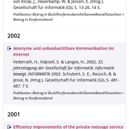
von Knop, J., Haverkamp, W. & Jessen, E. (Hrsg.).
Gesellschaft fur Informatik (GI)
,
S. 13-26
,
14 S.
Publikation: Beitrag in Buch/Konferenzbericht/Sammelband/Gutachten >
Beitrag in Konferenzband
2002
Anonyme und unbeobachtbare Kommunikation im
Internet
Federrath, H., Köpsell, S. & Langos, H.
,
2002
,
32.
Jahrestagung der Gesellschaft fur Informatik, Informatik
bewegt, INFORMATIK 2002
.
Schubert, S. E., Reusch, B. &
Jesse, N. (Hrsg.).
Gesellschaft fur Informatik (GI)
,
S. 481-
487
,
7 S.
Publikation: Beitrag in Buch/Konferenzbericht/Sammelband/Gutachten >
Beitrag in Konferenzband
2001
Efficiency improvements of the private message service