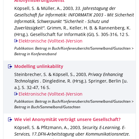
Anonymisierungsdienst
Köpsell, S. & Müller, A.
,
2003
,
33. Jahrestagung der
Gesellschaft fur Informatik: INFORMATIK 2003 - Mit Sicherheit
Informatik, Schwerpunkt "Sicherheit - Schutz und
Zuverlässigkeit"
.
Grimm, R., Keller, H. B. & Rannenberg, K.
(Hrsg.).
Gesellschaft fur Informatik (GI)
,
S. 305-316
,
12 S.
Elektronische (Volltext-)Version
Publikation: Beitrag in Buch/Konferenzbericht/Sammelband/Gutachten >
Beitrag in Konferenzband
Modelling unlinkability
Steinbrecher, S. & Köpsell, S.
,
2003
,
Privacy Enhancing
Technologies
.
Dingledine, R. (Hrsg.).
Springer, Berlin [u.
a.]
,
S. 32-47
,
16 S.
Elektronische (Volltext-)Version
Publikation: Beitrag in Buch/Konferenzbericht/Sammelband/Gutachten >
Beitrag in Buch/Sammelband/Gutachten
Wie viel Anonymität verträgt unsere Gesellschaft?
Köpsell, S. & Pfitzmann, A.
,
2003
,
Security, E-Learning, E-
Services, 17.DFN-Arbeitstagung uber Kommunikationsnetze
.