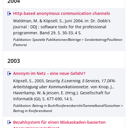
2004
Http-based anonymous communication channels
Waldman, M. & Köpsell, S.
,
Juni 2004
,
in: Dr. Dobb's
journal : DDJ ; software tools for the professional
programmer
.
Band 29
.
S. 30-33
,
4 S.
Publikation: Spezielle Publikationen/Beiträge > Sonderbeitrag/Feuilleton
(Feature)
2003
Anonym im Netz – eine neue Gefahr?
Köpsell, S.
,
2003
,
Security, E-Learning, E-Services, 17.DFN-
Arbeitstagung uber Kommunikationsnetze
.
von Knop, J.,
Haverkamp, W. & Jessen, E. (Hrsg.).
Gesellschaft fur
Informatik (GI)
,
S. 677-690
,
14 S.
Publikation: Beitrag in Buch/Konferenzbericht/Sammelband/Gutachten >
Beitrag in Konferenzband
Bezahlsystem für einen Mixkaskaden-basierten