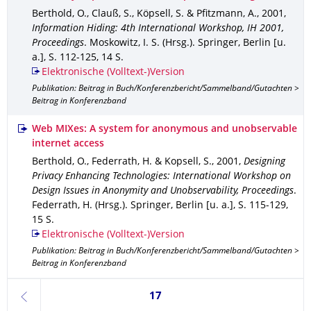
Berthold, O., Clauß, S., Köpsell, S. & Pfitzmann, A.
,
2001
,
Information Hiding: 4th International Workshop, IH 2001,
Proceedings
.
Moskowitz, I. S. (Hrsg.).
Springer, Berlin [u.
a.]
,
S. 112-125
,
14 S.
Elektronische (Volltext-)Version
Publikation: Beitrag in Buch/Konferenzbericht/Sammelband/Gutachten >
Beitrag in Konferenzband
Web MIXes: A system for anonymous and unobservable
internet access
Berthold, O., Federrath, H. & Kopsell, S.
,
2001
,
Designing
Privacy Enhancing Technologies: International Workshop on
Design Issues in Anonymity and Unobservability, Proceedings
.
Federrath, H. (Hrsg.).
Springer, Berlin [u. a.]
,
S. 115-129
,
15 S.
Elektronische (Volltext-)Version
Publikation: Beitrag in Buch/Konferenzbericht/Sammelband/Gutachten >
Beitrag in Konferenzband
Seite 17, aktuell ausgewählt
17
zurück