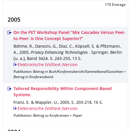
170 Einträge
2005
On the PET Workshop Panel “Mix Cascades Versus Peer-
to-Peer: Is One Concept Superior?”
Böhme, R., Danezis, G., Díaz, C., Köpsell, S. & Pfitzmann,
A.
,
2005
,
Privacy Enhancing Technologies
.
Springer, Berlin
[u. a.]
,
Band 3424
.
S. 243-255
,
13 S.
Elektronische (Volltext-)Version
Publikation: Beitrag in Buch/Konferenzbericht/Sammelband/Gutachten >
Beitrag in Konferenzband
Tailored Responsibility Within Component-Based
Systems.
Franz, E. & Wappler, U.
,
2005
,
S. 203-218
,
16 S.
Elektronische (Volltext-)Version
Publikation: Beitrag zu Konferenzen > Paper