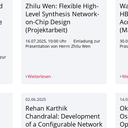
d
Zhilu Wen: Flexible High-
Wa
Level Synthesis Network-
HB
e
on-Chip Design
Ac
(Projektarbeit)
(M
16.07.2025, 10:00 Uhr Einladung zur
30.
Präsentation von Herrn Zhilu Wen
Präs
zur
d Framework for Verification of Hardware Accelerators on FPGA
Weiterlesen
Zhilu Wen: Flexible High-Level Synthes
We
02.06.2025
14.0
Rehan Karthik
Ok
Chandralal: Development
Os
of a Configurable Network
Op