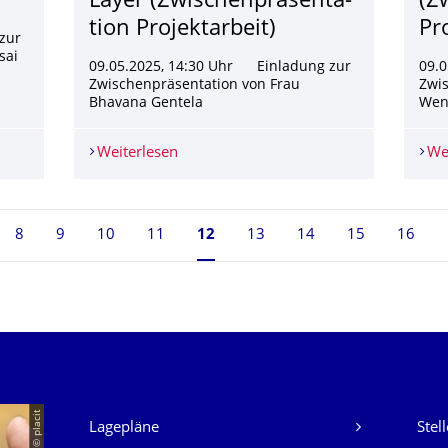
Layer (Zwischenpräsenta­
(Z
tion Projektarbeit)
Pr
zur
sai
09.05.2025, 14:30 Uhr Einladung zur
09.
Zwischenpräsentation von Frau
Zwis
Bhavana Gentela
We
 of A Systolic Array-Based Variable Precision NPU (Projektarbeit)
Weiterlesen
Bhavana Gentela: An HLS implementatio
We
8
9
10
11
Seite 12, aktuell ausgewählt
12
13
14
15
16
Unsere Dienste
© placit
Lagepläne
Stel