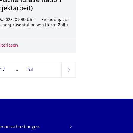
wischenpräsenta­tion
ojektarbeit)
05.2025, 09:30 Uhr Einladung zur
chenpräsentation von Herrn Zhilu
n
n of a Local Response Normalization Layer (Zwischenpräsentatio
iterlesen
Zhilu Wen: Flexible High-Level Synthesis Network-on-Ch
17
53
weiter
lenausschreibungen