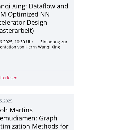
nqi Xing: Dataflow and
M Optimized NN
celerator Design
asterarbeit)
06.2025, 10:30 Uhr Einladung zur
entation von Herrn Wanqi Xing
s with Hardware-in-the-Loop (Masterarbeit)
is Network-on-Chip Design (Projektarbeit)
iterlesen
Wanqi Xing: Dataflow and HBM Optimized NN Accelerato
5.2025
oh Martins
emudiamen: Graph
timization Methods for