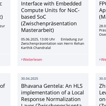
c
Interface with Embedded
FP
Compute Units for NoC-
Ap
t)
based SoC
(M
(Zwischenpräsenta­tion
zur
28.
Masterarbeit)
e
Präs
Ose
05.06.2025, 13:00 Uhr Einladung zur
Zwischenpräsentation von Herrn Rehan
Karthik Chandralal
sign and Implementation of a Power-Efficient Dynamic Dual-Issu
Weiterlesen
Rehan Karthik Chandralal: Development
We
30.04.2025
30.0
of
Bhavana Gentela: An HLS
Zh
implementation of a Local
Le
Response Normalization
on