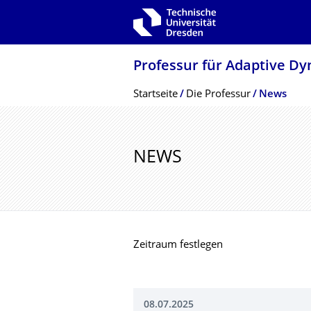
Zur Hauptnavigation springen
Zur Suche springen
Zum Inhalt springen
Professur für Adaptive D
Breadcrumb-Menü
Startseite
Die Professur
News
NEWS
Zeitraum festlegen
08.07.2025