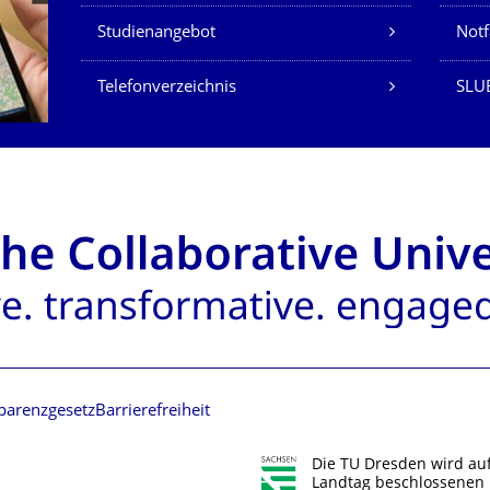
Studienangebot
Not
Telefonverzeichnis
SLU
parenzgesetz
Barrierefreiheit
Die TU Dresden wird au
Landtag beschlossenen 