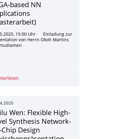
GA-based NN
plications
asterarbeit)
05.2025, 15:00 Uhr Einladung zur
entation von Herrn Okoh Martins
mudiamen
e RISC-V Processor (Masterarbeit)
 of a Configurable Network Interface with Embedded Compute Un
iterlesen
Okoh Martins Osemudiamen: Graph Optimization Method
4.2025
ilu Wen: Flexible High-
vel Synthesis Network-
-Chip Design