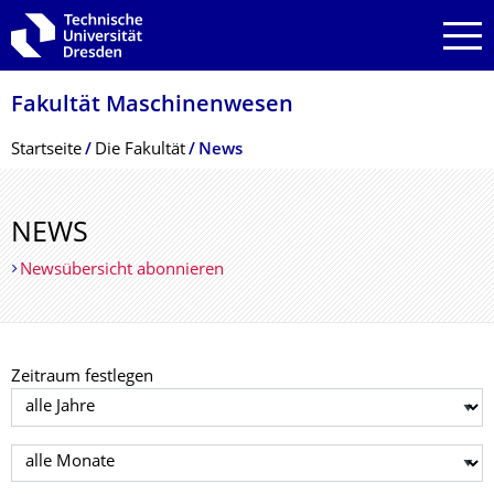
Zur Hauptnavigation springen
Zur Suche springen
Zum Inhalt springen
Fakultät Maschinenwesen
Breadcrumb-Menü
Startseite
Die Fakultät
News
NEWS
Newsübersicht abonnieren
Zeitraum festlegen
Jahr auswählen
Monat auswählen