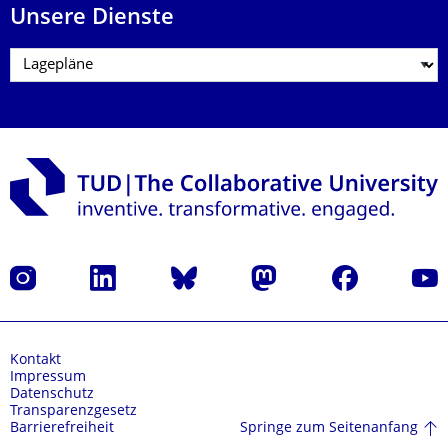
Unsere Dienste
Instagram
LinkedIn
Bluesky
Mastodon
Facebook
Yout
Kontakt
Impressum
Datenschutz
Transparenzgesetz
Springe zum Seitenanfang
Barrierefreiheit