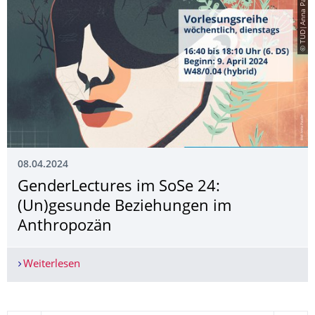
© TUD|Anna Pauder
08.04.2024
GenderLectures im SoSe 24:
(Un)gesunde Beziehungen im
Anthropozän
Weiterlesen
GenderLectures im SoSe 24: (Un)gesunde Bezie