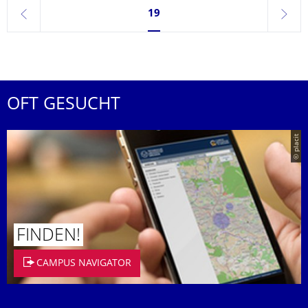
Seite 19, aktuell ausgewählt
19
zurück
weite
OFT GESUCHT
© placit
FINDEN!
CAMPUS NAVIGATOR