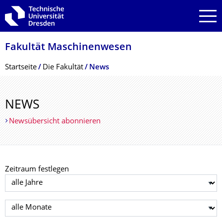
Zur Hauptnavigation springen
Zur Suche springen
Zum Inhalt springen
Fakultät Maschinenwesen
Breadcrumb-Menü
Startseite
Die Fakultät
News
NEWS
Newsübersicht abonnieren
Zeitraum festlegen
Jahr auswählen
Monat auswählen