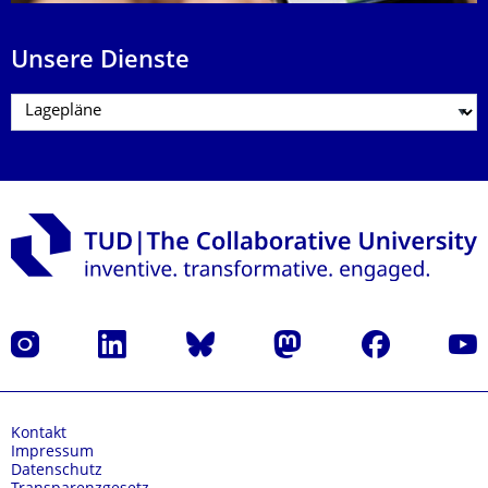
Unsere Dienste
Instagram
LinkedIn
Bluesky
Mastodon
Facebook
Yout
Kontakt
Impressum
Datenschutz