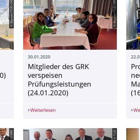
© Boysen-TUD-GRK
© Boysen-TUD-GRK
30.01.2020
22.0
Mitglieder des GRK
Pr
0)
verspeisen
ne
Prüfungsleistungen
Ma
(24.01.2020)
(1
Prof. Seidler (06.02.2020)
Weiterlesen
Mitglieder des GRK verspeisen Prüfung
We
© TUD