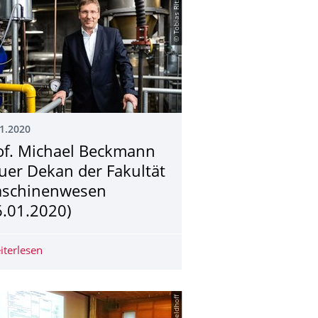
© Tobias Ritz
1.2020
of. Michael Beckmann
uer Dekan der Fakultät
schinenwesen
6.01.2020)
sleistungen (24.01.2020)
iterlesen
Prof. Michael Beckmann neuer Dekan der Fakultät Mas