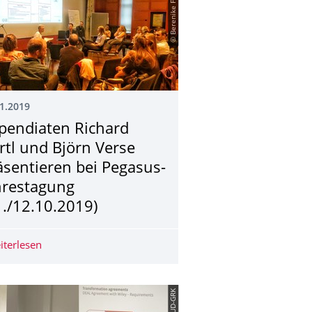
© Berenike Feldhoff
1.2019
ipendiaten Richard
rtl und Björn Verse
äsentieren bei Pegasus-
hrestagung
1./12.10.2019)
badag (05.12.2019, Dresden)
iterlesen
Stipendiaten Richard Hartl und Björn Verse präsentieren