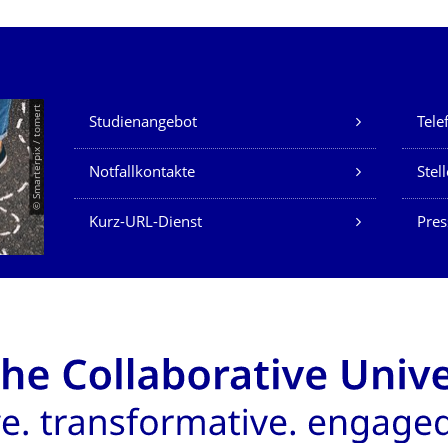
Unsere Dienste
© Smarterpix / tomert
Studienangebot
Tele
Notfallkontakte
Stel
Kurz-URL-Dienst
Pres