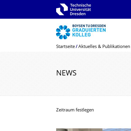
Zur Hauptnavigation springen
Zur Suche springen
Zum Inhalt springen
Breadcrumb-Menü
Startseite
Aktuelles & Publikationen
NEWS
Zeitraum festlegen