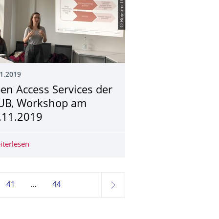
© Boysen-TUD-GRK
1.2019
en Access Services der
UB, Workshop am
.11.2019
07.11.2019)
iterlesen
Open Access Services der SLUB, Workshop am 05.11.2
41
44
weiter