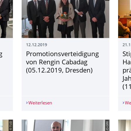
© Boysen-TUD-GRK
12.12.2019
21.1
g
Promotionsvertei­digung
St
von Rengin Cabadag
Ha
(05.12.2019, Dresden)
pr
Ja
(1
ng von Frederik Plewnia (09.01.2020, Dresden)
Weiterlesen
Promotionsverteidigung von Rengin Ca
We
© TUD