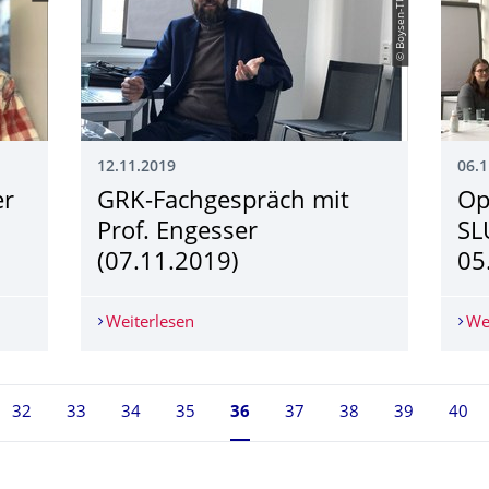
© Boysen-TUD-GRK
12.11.2019
06.1
er
GRK-Fachgespräch mit
Op
Prof. Engesser
SL
(07.11.2019)
05
der DDc Science Tram (08.11.2019)
Weiterlesen
GRK-Fachgespräch mit Prof. Engesser (
We
32
33
34
35
Seite 36, aktuell ausgewählt
36
37
38
39
40