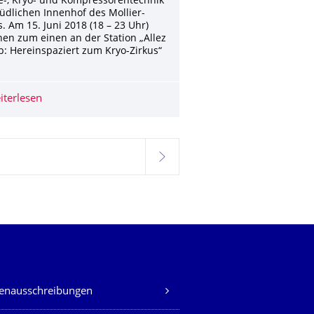
e-, Kryo- und Kompressorentechnik
üdlichen Innenhof des Mollier-
. Am 15. Juni 2018 (18 – 23 Uhr)
en zum einen an der Station „Allez
: Hereinspaziert zum Kryo-Zirkus“
iterlesen
Langen Nacht der Wissenschaften
 ausgewählt
weiter
lenausschreibungen