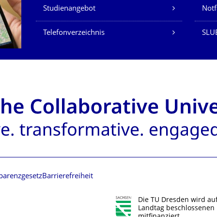
Studienangebot
Not
Telefonverzeichnis
SLU
parenzgesetz
Barrierefreiheit
Die TU Dresden wird au
Landtag beschlossenen 
mitfinanziert.