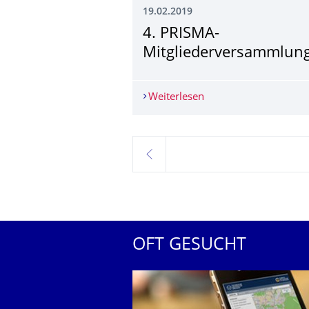
19.02.2019
4. PRISMA-
Mitgliederversamm­lun
Weiterlesen
4. PRISMA-Mitgliede
zurück
OFT GESUCHT