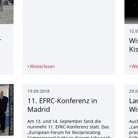
12.0
r
Wi
Ki
ar
Weiterlesen
26. JUNI 2019 - WELTTAG DER KÄLTET
We
© Matthias Damert, TUD PRISMA
19.09.2018
29.0
11. EFRC-Konferenz in
La
Madrid
Wi
Am 13. und 14. September fand die
Auch
nunmehr 11. EFRC-Konferenz statt. Das
„La
„European Forum for Reciprocating
präs