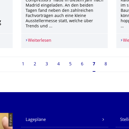
Compressors“ hatte in diesem Jahr nach
Kält
Madrid eingeladen. An den beiden
im s
Tagen fand neben den zahlreichen
Baus
Fachvorträgen auch eine kleine
könn
g
Ausstellermesse statt, welche über
hopp
Trends und ...
…
rversammlung
Weiterlesen
11. EFRC-Konferenz in Madrid
We
1
2
3
4
5
6
Seite 7, aktuell
7
8
Unsere Dienste
© placit
Lagepläne
Stel