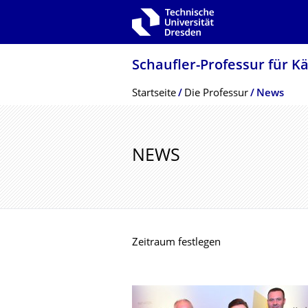
Zur Hauptnavigation springen
Zur Suche springen
Zum Inhalt springen
Schaufler-Professur für K
Breadcrumb-Menü
Startseite
Die Professur
News
NEWS
Zeitraum festlegen