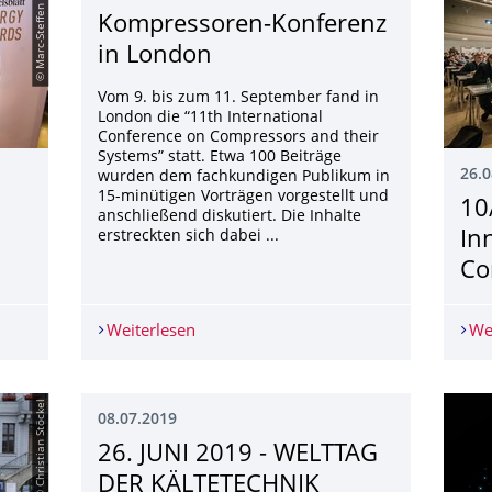
© Marc-Steffen Unger
Kompressoren-Konferenz
in London
Vom 9. bis zum 11. September fand in
London die “11th International
Conference on Compressors and their
Systems” statt. Etwa 100 Beiträge
26.0
wurden dem fachkundigen Publikum in
15-minütigen Vorträgen vorgestellt und
10
anschließend diskutiert. Die Inhalte
erstreckten sich dabei ...
In
Co
andelsblatt Energy Awards
Weiterlesen
Kompressoren-Konferenz in London
We
© Christian Stöckel
08.07.2019
26. JUNI 2019 - WELTTAG
DER KÄLTETECHNIK