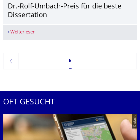
Dr.-Rolf-Umbach-Preis für die beste
Dissertation
Weiterlesen
Dr.-Rolf-Umbach-Preis für die beste Dissertation
Seite 6, aktuell ausgewählt
6
zurück
OFT GESUCHT
© placit