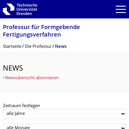
Zur Hauptnavigation springen
Zur Suche springen
Zum Inhalt springen
Professur für Formgebende
Fertigungsverfah­ren
Breadcrumb-Menü
Startseite
Die Professur
News
NEWS
Newsübersicht abonnieren
Zeitraum festlegen
Jahr auswählen
Monat auswählen