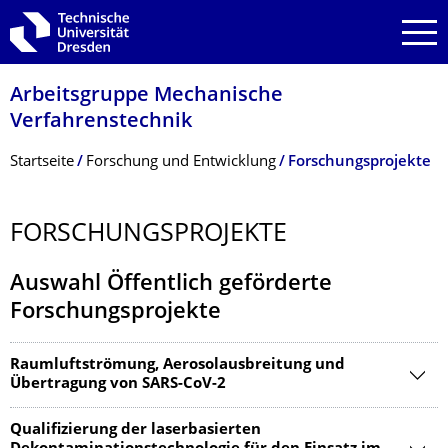
Zur Hauptnavigation springen
Zur Suche springen
Zum Inhalt springen
Arbeitsgruppe Mechanische
Verfahrenstechnik
Breadcrumb-Menü
Startseite
Forschung und Entwicklung
Forschungsprojekte
FORSCHUNGSPRO­JEKTE
Auswahl Öffentlich geförderte
Forschungsprojekte
Raumluftströmung, Aerosolausbreitung und
Übertragung von SARS-CoV-2
Qualifizierung der laserbasierten