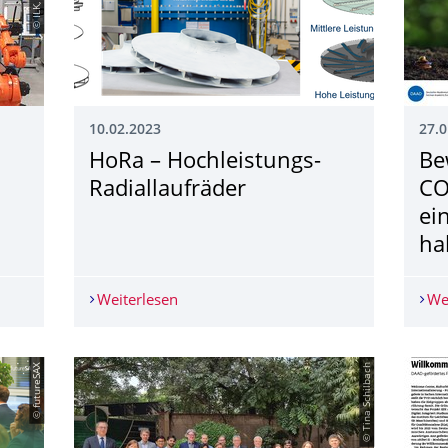
10.02.2023
27.0
HoRa – Hochleistungs-
Be
Radiallaufräder
CO
ei
ha
artet
Weiterlesen
HoRa – Hochleistungs-Radiallaufräder
We
© futureSAX
© Tina Schilbach