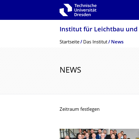
Zur Hauptnavigation springen
Zur Suche springen
Zum Inhalt springen
Institut für Leichtbau und
Breadcrumb-Menü
Startseite
Das Institut
News
NEWS
Zeitraum festlegen