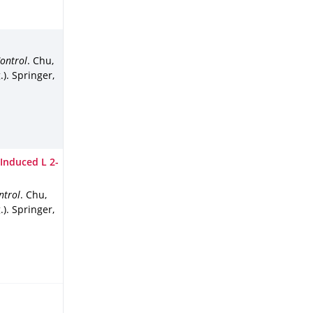
ontrol
.
Chu,
.).
Springer,
 Induced L 2-
ntrol
.
Chu,
.).
Springer,