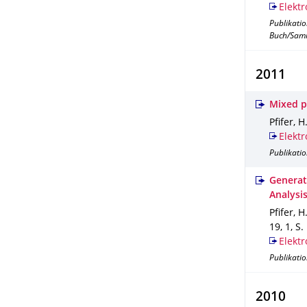
Elektr
Publikati
Buch/Sam
2011
Mixed p
Pfifer, H
Elektr
Publikatio
Generat
Analysi
Pfifer, H
19
,
1
,
S.
Elektr
Publikatio
2010