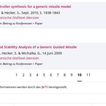
roller synthesis for a generic missile model
. & Hecker, S.
,
Sept. 2010
,
S. 1838-1843
onische (Volltext-)Version
n: Beitrag zu Konferenzen > Paper
d Stability Analysis of a Generic Guided Missile
H., Hecker, S. & Michalka, G.
,
14 Juni 2009
onische (Volltext-)Version
n: Beitrag zu Konferenzen > Paper
1
2
3
4
5
6
7
8
9
Seite 10, aktue
10
11
nformationen werden durch das
FIS
bereitgestellt.