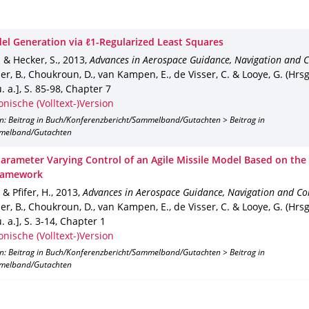
el Generation via ℓ1-Regularized Least Squares
. & Hecker, S.
,
2013
,
Advances in Aerospace Guidance, Navigation and C
er, B., Choukroun, D., van Kampen, E., de Visser, C. & Looye, G. (Hrsg
. a.]
,
S. 85-98
,
Chapter 7
onische (Volltext-)Version
on: Beitrag in Buch/Konferenzbericht/Sammelband/Gutachten > Beitrag in
melband/Gutachten
Parameter Varying Control of an Agile Missile Model Based on the
ramework
 & Pfifer, H.
,
2013
,
Advances in Aerospace Guidance, Navigation and Co
er, B., Choukroun, D., van Kampen, E., de Visser, C. & Looye, G. (Hrsg
. a.]
,
S. 3-14
,
Chapter 1
onische (Volltext-)Version
on: Beitrag in Buch/Konferenzbericht/Sammelband/Gutachten > Beitrag in
melband/Gutachten