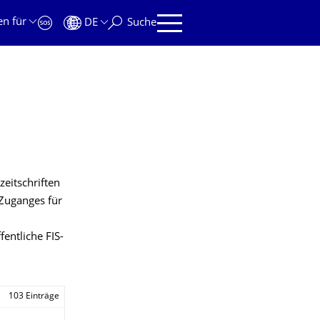
en für
DE
Suche
eitschriften
 Zuganges für
fentliche FIS-
103 Einträge