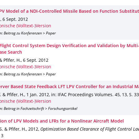
PV Model of a NDI-Controlled Missile Based on Function Substitu
.
,
6 Sept. 2012
onische (Volltext-)Version
n: Beitrag zu Konferenzen > Paper
Flight Control System Design Verification and Validation by Multi
ase Search
& Pfifer, H.
,
6 Sept. 2012
onische (Volltext-)Version
n: Beitrag zu Konferenzen > Paper
rver Based State Feedback LFT LPV Controller for an Industrial M
 & Pfifer, H.
,
1 Jan. 2012
,
in: IFAC Proceedings Volumes
.
45
,
13
,
S. 3
onische (Volltext-)Version
n: Beitrag in Fachzeitschrift > Forschungsartikel
ion of LPV Models and LFRs for a Nonlinear Aircraft Model
. & Pfifer, H.
,
2012
,
Optimization Based Clearance of Flight Control La
 3