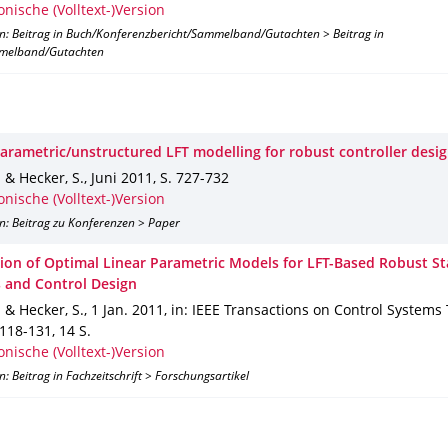
onische (Volltext-)Version
on: Beitrag in Buch/Konferenzbericht/Sammelband/Gutachten > Beitrag in
melband/Gutachten
arametric/unstructured LFT modelling for robust controller desi
. & Hecker, S.
,
Juni 2011
,
S. 727-732
onische (Volltext-)Version
n: Beitrag zu Konferenzen > Paper
ion of Optimal Linear Parametric Models for LFT-Based Robust Sta
s and Control Design
. & Hecker, S.
,
1 Jan. 2011
,
in: IEEE Transactions on Control Systems
 118-131
,
14 S.
onische (Volltext-)Version
n: Beitrag in Fachzeitschrift > Forschungsartikel