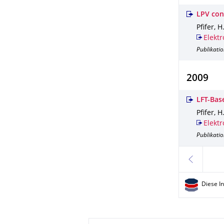
LPV cont
Pfifer, H
Elektr
Publikatio
2009
LFT-Base
Pfifer, 
Elektr
Publikatio
zurück
Diese I