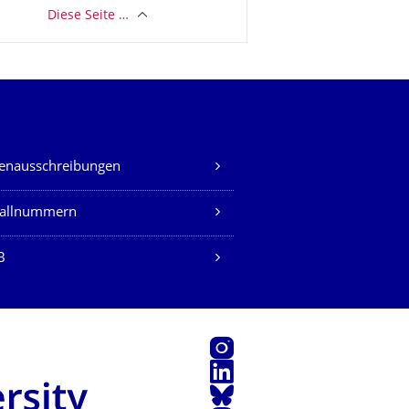
Diese Seite …
lenausschreibungen
fallnummern
B
Instagram
LinkedIn
Bluesky