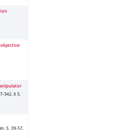
tion
-objective
anipulator
37-342
,
6 S.
ws
.
S. 39-57
,