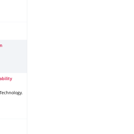
gn
bility
 Technology
.