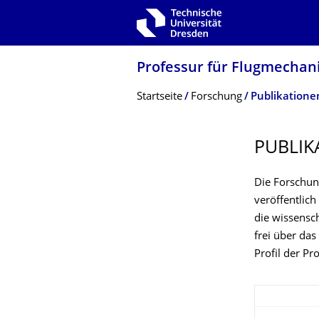
Zur Hauptnavigation springen
Zur Suche springen
Zum Inhalt springen
Professur für Flugmechan
Breadcrumb-Menü
Startseite
Forschung
Publikatione
PUBLIK
Die Forschun
veröffentlich
die wissensc
frei über das
Profil der Pr