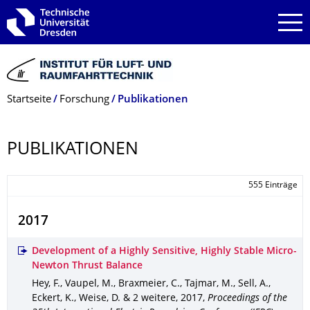
Zur Hauptnavigation springen
Zur Suche springen
Zum Inhalt springen
Breadcrumb-Menü
Startseite
Forschung
Publikationen
PUBLIKATIONEN
555 Einträge
2017
Development of a Highly Sensitive, Highly Stable Micro-
Newton Thrust Balance
Hey, F., Vaupel, M., Braxmeier, C., Tajmar, M., Sell, A.,
Eckert, K., Weise, D. & 2 weitere
,
2017
,
Proceedings of the