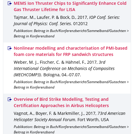
MEMS Ion Thruster Chips to Significantly Enhance Cold
Gas Thruster Lifetime for LISA
Tajmar, M., Laufer, P. & Bock, D.
,
2017
,
IOP Conf. Series:
Journal of Physics: Conf. Series
.
012012
Publikation: Beitrag in Buch/Konferenzbericht/Sammelband/Gutachten >
Beitrag in Konferenzband
Nonlinear modelling and characterisation of PMI-based
foam core materials for FRP sandwich structures
Weber, M. J., Fischer, C. & Hähnel, F.
,
2017
,
3rd
International Conference on Mechanics of Composites
(MECHCOMP3)
.
Bologna, 04.-07.07.
Publikation: Beitrag in Buch/Konferenzbericht/Sammelband/Gutachten >
Beitrag in Konferenzband
Overview of Bird Strike Modelling, Testing and
Certification Approaches in Airbus Helicopters
Vagnot, A., Boyer, F. & Markmiller, J.
,
2017
,
73rd American
Helicopter Society Annual Forum
.
Fort Worth, USA
Publikation: Beitrag in Buch/Konferenzbericht/Sammelband/Gutachten >
Beitrag in Konferenzband