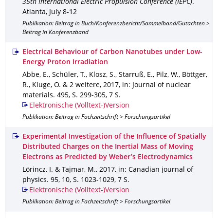
35th International Electric Propulsion Conference (IEPC)
.
Atlanta, July 8-12
Publikation: Beitrag in Buch/Konferenzbericht/Sammelband/Gutachten >
Beitrag in Konferenzband
Electrical Behaviour of Carbon Nanotubes under Low-
Energy Proton Irradiation
Abbe, E., Schüler, T., Klosz, S., Starruß, E., Pilz, W., Böttger,
R., Kluge, O. & 2 weitere
,
2017
,
in: Journal of nuclear
materials
.
495
,
S. 299-305
,
7 S.
Elektronische (Volltext-)Version
Publikation: Beitrag in Fachzeitschrift > Forschungsartikel
Experimental Investigation of the Influence of Spatially
Distributed Charges on the Inertial Mass of Moving
Electrons as Predicted by Weber’s Electrodynamics
Lörincz, I. & Tajmar, M.
,
2017
,
in: Canadian journal of
physics
.
95
,
10
,
S. 1023-1029
,
7 S.
Elektronische (Volltext-)Version
Publikation: Beitrag in Fachzeitschrift > Forschungsartikel