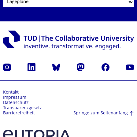
Instagram
LinkedIn
Bluesky
Mastodon
Facebook
Yout
Kontakt
Impressum
Datenschutz
Transparenzgesetz
Springe zum Seitenanfang
Barrierefreiheit