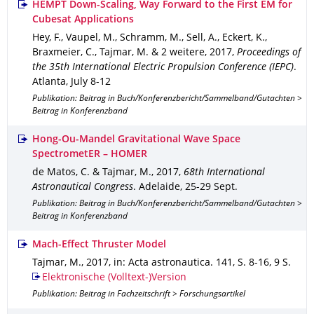
HEMPT Down-Scaling, Way Forward to the First EM for
Cubesat Applications
Hey, F., Vaupel, M., Schramm, M., Sell, A., Eckert, K.,
Braxmeier, C., Tajmar, M. & 2 weitere
,
2017
,
Proceedings of
the 35th International Electric Propulsion Conference (IEPC)
.
Atlanta, July 8-12
Publikation: Beitrag in Buch/Konferenzbericht/Sammelband/Gutachten >
Beitrag in Konferenzband
Hong-Ou-Mandel Gravitational Wave Space
SpectrometER – HOMER
de Matos, C. & Tajmar, M.
,
2017
,
68th International
Astronautical Congress
.
Adelaide, 25-29 Sept.
Publikation: Beitrag in Buch/Konferenzbericht/Sammelband/Gutachten >
Beitrag in Konferenzband
Mach-Effect Thruster Model
Tajmar, M.
,
2017
,
in: Acta astronautica
.
141
,
S. 8-16
,
9 S.
Elektronische (Volltext-)Version
Publikation: Beitrag in Fachzeitschrift > Forschungsartikel