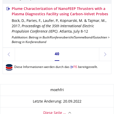
Plume Characterization of NanoFEEP Thrusters with a
Plasma Diagnostics Facility using Carbon-Velvet Probes
Bock, D., Paries, F., Laufer, P., Kopnarski, M. & Tajmar, M.
,
2017
,
Proceedings of the 35th International Electric
Propulsion Conference (IEPC)
.
Atlanta, July 8-12
Publikation: Beitrag in Buch/Konferenzbericht/Sammelband/Gutachten >
Beitrag in Konferenzband
Seite 40, aktuell ausgewählt
40
zurück
weite
Diese Informationen werden durch das
FIS
bereitgestellt.
Zu dieser Seite
moehfri
Letzte Änderung: 20.09.2022
Diese Seite …