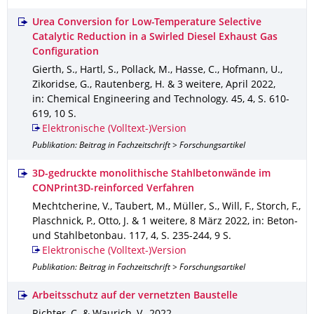
Urea Conversion for Low-Temperature Selective
Catalytic Reduction in a Swirled Diesel Exhaust Gas
Configuration
Gierth, S., Hartl, S., Pollack, M., Hasse, C., Hofmann, U.,
Zikoridse, G., Rautenberg, H. & 3 weitere
,
April 2022
,
in: Chemical Engineering and Technology
.
45
,
4
,
S. 610-
619
,
10 S.
Elektronische (Volltext-)Version
Publikation: Beitrag in Fachzeitschrift > Forschungsartikel
3D-gedruckte monolithische Stahlbetonwände im
CONPrint3D-reinforced Verfahren
Mechtcherine, V., Taubert, M., Müller, S., Will, F., Storch, F.,
Plaschnick, P., Otto, J. & 1 weitere
,
8 März 2022
,
in: Beton-
und Stahlbetonbau
.
117
,
4
,
S. 235-244
,
9 S.
Elektronische (Volltext-)Version
Publikation: Beitrag in Fachzeitschrift > Forschungsartikel
Arbeitsschutz auf der vernetzten Baustelle