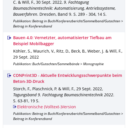
C. & Will, F.
,
30 Sept. 2022
,
9. Fachtagung
Baumaschinentechnik: Automatisierung, Antriebssysteme,
Bauverfahren
.
Dresden
,
Band 9
.
S. 289 - 304
,
14 S.
Publikation: Beitrag in Buch/Konferenzbericht/Sammelband/Gutachten >
Beitrag in Konferenzband
Bauen 4.0: Vernetzter, automatisierter Tiefbau am
Beispiel Mobilbagger
Köhler, S., Waurich, V., Ritz, D., Beck, B., Weber, J. & Will, F.
,
29 Sept. 2022
Publikation: Buch/Gutachten/Sammelbände > Monographie
CONPrint3D - Aktuelle Entwicklungsschwerpunkte beim
Beton-3D-Druck
Storch, F., Plaschnick, P. & Will, F.
,
29 Sept. 2022
,
Tagungsband 9. Fachtagung Baumaschinentechnik 2022
.
S. 63-81
,
19 S.
Elektronische (Volltext-)Version
Publikation: Beitrag in Buch/Konferenzbericht/Sammelband/Gutachten >
Beitrag in Konferenzband