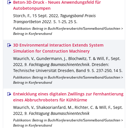
Beton-3D-Druck - Neues Anwendungsfeld für
Autobetonpumpen
Storch, F.
,
15 Sept. 2022
,
Tagungsband Praxis
Transportbeton 2022
.
S. 1-25
,
25 S.
Publikation: Beitrag in Buch/Konferenzbericht/Sammelband/Gutachten >
Beitrag in Konferenzband
3D Environmental Interaction Extends System
Simulation for Construction Machinery
Waurich, V., Gundermann, J., Blochwitz, T. & Will, F.
,
Sept.
2022
,
9. Fachtagung Baumaschinentechnik
.
Dresden
:
Technische Universität Dresden
,
Band 9
.
S. 237-250
,
14 S.
Publikation: Beitrag in Buch/Konferenzbericht/Sammelband/Gutachten >
Beitrag in Konferenzband
Entwicklung eines digitalen Zwillings zur Fernhantierung
eines Abbruchroboters für Kühltürme
Waurich, V., Shakoorianfard, M., Richter, C. & Will, F.
,
Sept.
2022
,
9. Fachtagung Baumaschinentechnik
Publikation: Beitrag in Buch/Konferenzbericht/Sammelband/Gutachten >
Beitrag in Konferenzband