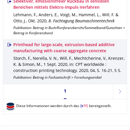
Selektiver, emissionsfreier Rückbau in sensiblen
Bereichen mittels Elektro-Impuls-Verfahren
Lehmann, F., Anders, E., Voigt, M., Hammel, L., Will, F. &
Otto, J.
,
Okt. 2020
,
8. Fachtagung Baumaschinentechnik
Publikation: Beitrag in Buch/Konferenzbericht/Sammelband/Gutachten >
Beitrag in Konferenzband
Printhead for large-scale, extrusion-based additive
manufacturing with coarse aggregate concrete
Storch, F., Nerella, V. N., Will, F., Mechtcherine, V., Krenzer,
K. & Simon, M.
,
1 Sept. 2020
,
in: CPT worldwide :
construction printing technology
.
2020
,
04
,
S. 16-21
,
5 S.
Publikation: Beitrag in Fachzeitschrift > Forschungsartikel
Seite 1, aktuell ausgewählt
1
weite
Diese Informationen werden durch das
FIS
bereitgestellt.
Zu dieser Seite