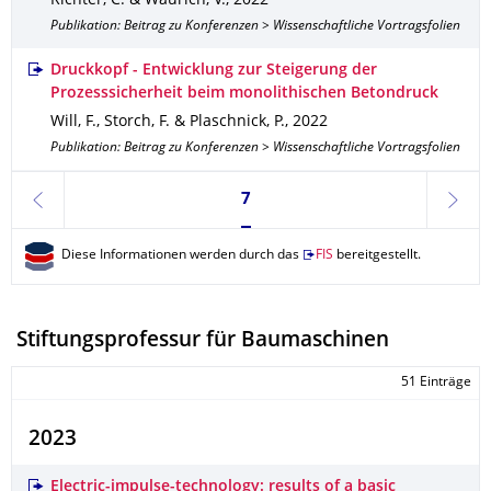
Richter, C. & Waurich, V.
,
2022
Publikation: Beitrag zu Konferenzen > Wissenschaftliche Vortragsfolien
Druckkopf - Entwicklung zur Steigerung der
Prozesssicherheit beim monolithischen Betondruck
Will, F., Storch, F. & Plaschnick, P.
,
2022
Publikation: Beitrag zu Konferenzen > Wissenschaftliche Vortragsfolien
Seite 7, aktuell ausgewählt
7
zurück
weite
Diese Informationen werden durch das
FIS
bereitgestellt.
Stiftungsprofessur für Baumaschinen
51 Einträge
2023
Electric-impulse-technology: results of a basic