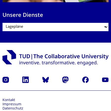
Unsere Dienste
Instagram
LinkedIn
Bluesky
Mastodon
Facebook
Yout
Kontakt
Impressum
Datenschutz