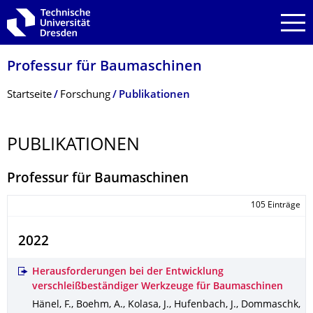
Zur Hauptnavigation springen
Zur Suche springen
Zum Inhalt springen
Professur für Baumaschinen
Breadcrumb-Menü
Startseite
Forschung
Publikationen
PUBLIKATIONEN
Professur für Baumaschinen
105 Einträge
2022
Herausforderungen bei der Entwicklung
verschleißbeständiger Werkzeuge für Baumaschinen
Hänel, F., Boehm, A., Kolasa, J., Hufenbach, J., Dommaschk,