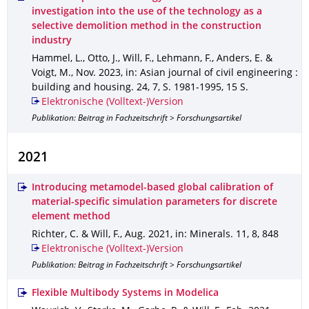
investigation into the use of the technology as a
selective demolition method in the construction
industry
Hammel, L., Otto, J., Will, F., Lehmann, F., Anders, E. &
Voigt, M.
,
Nov. 2023
,
in: Asian journal of civil engineering :
building and housing
.
24
,
7
,
S. 1981-1995
,
15 S.
Elektronische (Volltext-)Version
Publikation: Beitrag in Fachzeitschrift > Forschungsartikel
2021
Introducing metamodel-based global calibration of
material-specific simulation parameters for discrete
element method
Richter, C. & Will, F.
,
Aug. 2021
,
in: Minerals
.
11
,
8
,
848
Elektronische (Volltext-)Version
Publikation: Beitrag in Fachzeitschrift > Forschungsartikel
Flexible Multibody Systems in Modelica