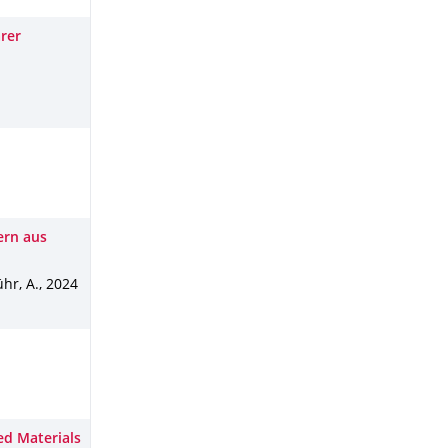
rer
ern aus
ühr, A.
,
2024
ed Materials