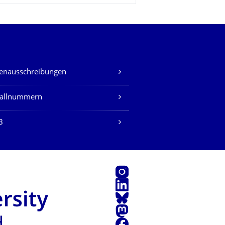
lenausschreibungen
fallnummern
B
Instagram
LinkedIn
Bluesky
Mastodon
Facebook