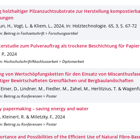
 holzhaltiger Pilzanzuchtsubstrate zur Herstellung kompostierba
kungen
, H., Vogt, L. & Kliem, L.
,
2024
,
in: Holztechnologie
.
65
,
3
,
S. 67-72
n: Beitrag in Fachzeitschrift > Forschungsartikel
erstudie zum Pulverauftrag als trockene Beschichtung für Papier
 P.
,
2024
n: Hochschulschrift/Abschlussarbeit > Diplomarbeit
ng von Wertschöpfungsketten für den Einsatz von Miscanthusfas
tiger Bewirtschafteten Grenzflächen und Bergbaulandschaften
, Einer, D., Lindner, M., Fiedler, M., Zahel, M., Herlitzius, T. & Wagenf
n: Beitrag zu Konferenzen > Poster
y papermaking – saving energy and water
, Kleinert, R. & Miletzky, F.
,
2024
n: Beitrag zu Konferenzen > Poster
rtance and Possibilities of the Efficient Use of Natural Fibre-Bas