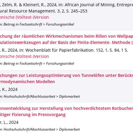
, Zelm, R. & Kleinert, R.
,
2024
,
in: African Journal of Mining, Entrep
ural Resource Management
.
3
,
2
,
S. 245–253
onische (Volltext-)Version
n: Beitrag in Fachzeitschrift > Forschungsartikel
chung der räumlichen Wirkmechanismen beim Rillen von Wellpapp
ulationswerkzeugen auf der Basis der Finite-Elemente- Methode 
 R.
,
2024
,
in: Wochenblatt für Papierfabrikation
.
152
,
1
,
S. 84
,
1 S.
onische (Volltext-)Version
n: Beitrag in Fachzeitschrift > Forschungsartikel
chungen zur Leistungsoptimierung von Tunnelöfen unter Berück
ermodynamischen Modellen
 K.
,
2024
n: Hochschulschrift/Abschlussarbeit > Diplomarbeit
ensentwicklung zur Herstellung von hochverdichtetem Rotbuche
eitiger Fixierung im Pressvorgang
, L.
,
2024
n: Hochschulschrift/Abschlussarbeit > Diplomarbeit