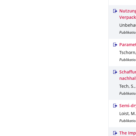
Nutzung
Verpac
Unbehaun
Publikatio
Paramet
Tschorn,
Publikatio
Schaffu
nachhal
Tech, S.
Publikatio
Semi-dr
Loist, M.
Publikatio
The Impo