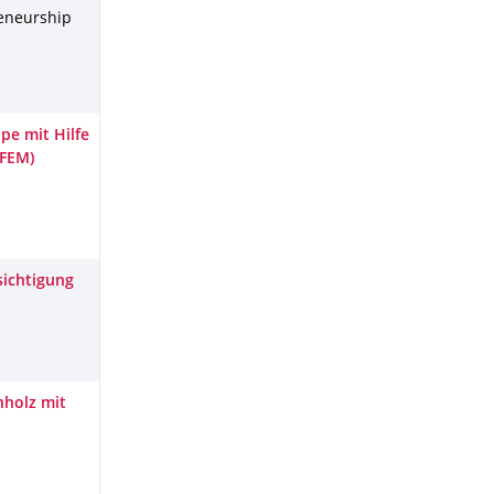
reneurship
e mit Hilfe
(FEM)
sichtigung
nholz mit