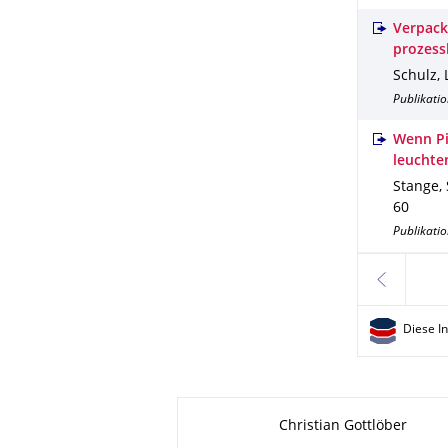
Verpack
prozess
Schulz, 
Publikatio
Wenn Pi
leuchte
Stange, 
60
Publikatio
zurück
Diese I
Zu dieser Seite
Christian Gottlöber