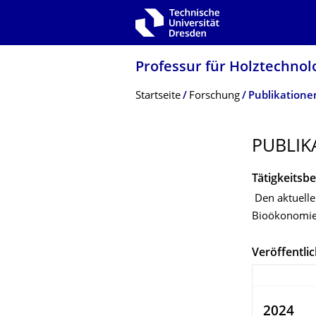
Zur Hauptnavigation springen
Zur Suche springen
Zum Inhalt springen
Professur für Holztechno
Breadcrumb-Menü
Startseite
Forschung
Publikatione
PUBLIK
Tätigkeitsbe
Den aktuelle 
Bioökonomie 
Veröffentli
2024