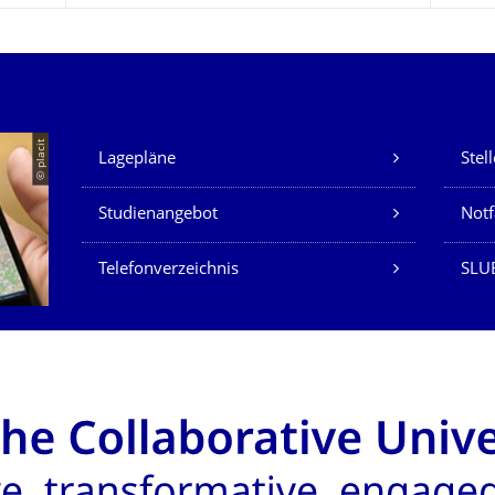
Unsere Dienste
© placit
Lagepläne
Stel
Studienangebot
Not
Telefonverzeichnis
SLU