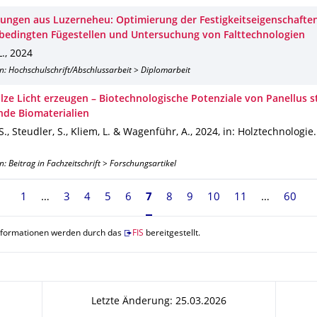
ungen aus Luzerneheu: Optimierung der Festigkeitseigenschafte
bedingten Fügestellen und Untersuchung von Falttechnologien
L.
,
2024
n: Hochschulschrift/Abschlussarbeit > Diplomarbeit
lze Licht erzeugen – Biotechnologische Potenziale von Panellus st
nde Biomaterialien
S., Steudler, S., Kliem, L. & Wagenführ, A.
,
2024
,
in: Holztechnologie
n: Beitrag in Fachzeitschrift > Forschungsartikel
1
3
4
5
6
Seite 7, aktuell ausgewählt
7
8
9
10
11
60
nformationen werden durch das
FIS
bereitgestellt.
Letzte Änderung: 25.03.2026