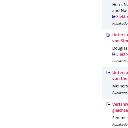
Horn, N.
and Nat
Elektr
Publikatio
Untersu
von Sim
Douglas,
Elektr
Publikatio
Untersu
von th
Meiners,
Publikatio
Verfahr
gleichz
Semmler
Publikatio