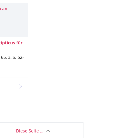
n an
ipticus für
.
65
,
3
,
S. 52-
weiter
Diese Seite …