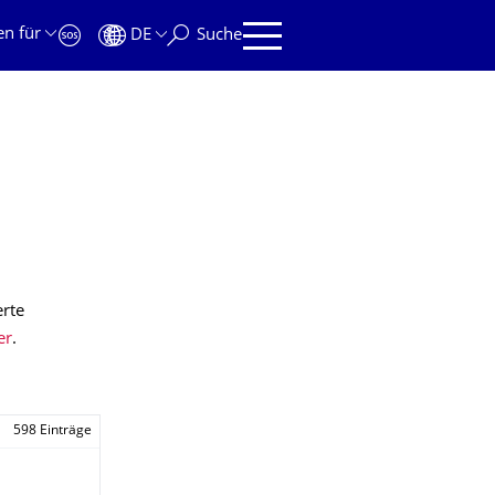
en für
DE
Suche
erte
er
.
598 Einträge