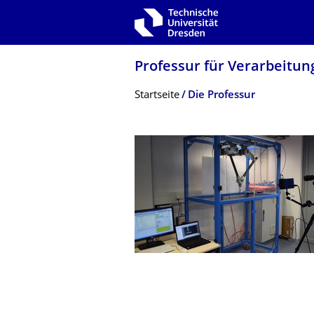
Zur Hauptnavigation springen
Zur Suche springen
Zum Inhalt springen
Professur für Verarbeitun
Breadcrumb-Menü
Startseite
Die Professur