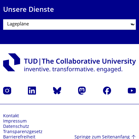
Unsere Dienste
Instagram
LinkedIn
Bluesky
Mastodon
Facebook
Yout
Kontakt
Impressum
Datenschutz
Transparenzgesetz
Springe zum Seitenanfang
Barrierefreiheit