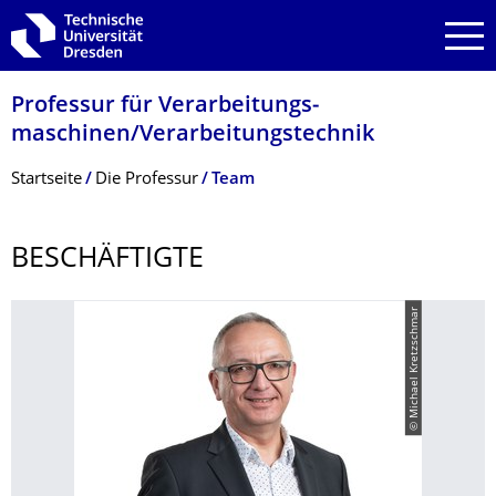
Zur Hauptnavigation springen
Zur Suche springen
Zum Inhalt springen
Professur für Verarbeitungs­
maschinen/Verarbeitungstech­nik
Breadcrumb-Menü
Startseite
Die Professur
Team
BESCHÄFTIGTE
© Michael Kretzschmar