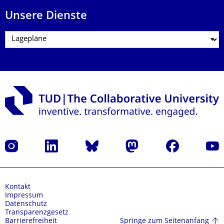
Unsere Dienste
Instagram
LinkedIn
Bluesky
Mastodon
Facebook
Yout
Kontakt
Impressum
Datenschutz
Transparenzgesetz
Springe zum Seitenanfang
Barrierefreiheit