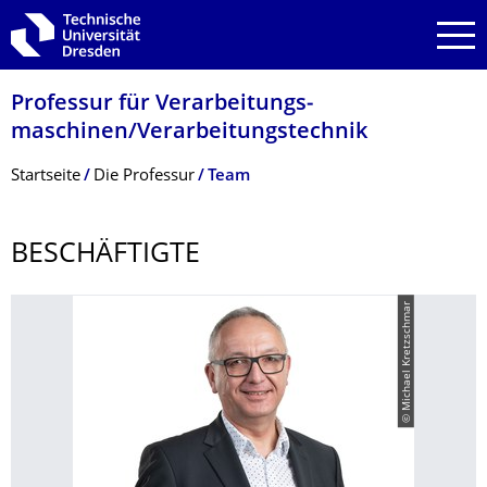
Zur Hauptnavigation springen
Zur Suche springen
Zum Inhalt springen
Professur für Verarbeitungs­
maschinen/Verarbeitungstech­nik
Breadcrumb-Menü
Startseite
Die Professur
Team
BESCHÄFTIGTE
© Michael Kretzschmar