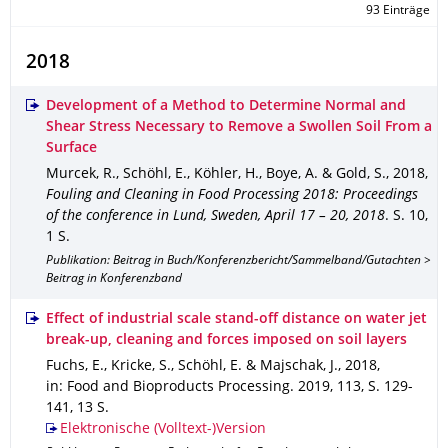
93 Einträge
2018
Development of a Method to Determine Normal and
Shear Stress Necessary to Remove a Swollen Soil From a
Surface
Murcek, R., Schöhl, E., Köhler, H., Boye, A. & Gold, S.
,
2018
,
Fouling and Cleaning in Food Processing 2018: Proceedings
of the conference in Lund, Sweden, April 17 – 20, 2018
.
S. 10
,
1 S.
Publikation: Beitrag in Buch/Konferenzbericht/Sammelband/Gutachten >
Beitrag in Konferenzband
Effect of industrial scale stand-off distance on water jet
break-up, cleaning and forces imposed on soil layers
Fuchs, E., Kricke, S., Schöhl, E. & Majschak, J.
,
2018
,
in: Food and Bioproducts Processing
.
2019
,
113
,
S. 129-
141
,
13 S.
Elektronische (Volltext-)Version