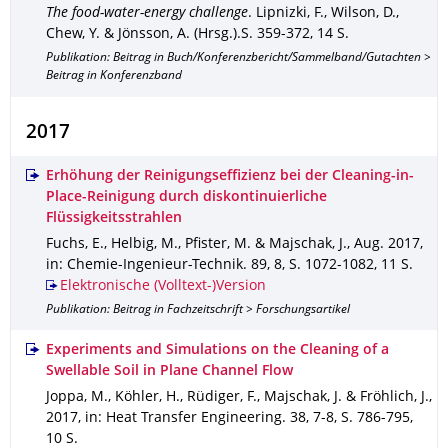
The food-water-energy challenge
.
Lipnizki, F., Wilson, D.,
Chew, Y. & Jönsson, A. (Hrsg.).
S. 359-372
,
14 S.
Publikation: Beitrag in Buch/Konferenzbericht/Sammelband/Gutachten >
Beitrag in Konferenzband
2017
Erhöhung der Reinigungseffizienz bei der Cleaning-in-
Place-Reinigung durch diskontinuierliche
Flüssigkeitsstrahlen
Fuchs, E., Helbig, M., Pfister, M. & Majschak, J.
,
Aug. 2017
,
in: Chemie-Ingenieur-Technik
.
89
,
8
,
S. 1072-1082
,
11 S.
Elektronische (Volltext-)Version
Publikation: Beitrag in Fachzeitschrift > Forschungsartikel
Experiments and Simulations on the Cleaning of a
Swellable Soil in Plane Channel Flow
Joppa, M., Köhler, H., Rüdiger, F., Majschak, J. & Fröhlich, J.
,
2017
,
in: Heat Transfer Engineering
.
38
,
7-8
,
S. 786-795
,
10 S.