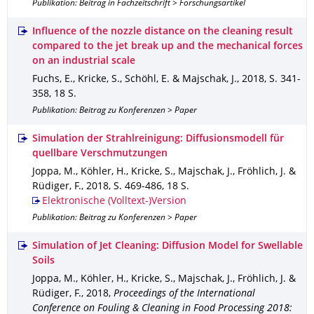
Publikation: Beitrag in Fachzeitschrift > Forschungsartikel
Influence of the nozzle distance on the cleaning result
compared to the jet break up and the mechanical forces
on an industrial scale
Fuchs, E., Kricke, S., Schöhl, E. & Majschak, J.
,
2018
,
S. 341-
358
,
18 S.
Publikation: Beitrag zu Konferenzen > Paper
Simulation der Strahlreinigung: Diffusionsmodell für
quellbare Verschmutzungen
Joppa, M., Köhler, H., Kricke, S., Majschak, J., Fröhlich, J. &
Rüdiger, F.
,
2018
,
S. 469-486
,
18 S.
Elektronische (Volltext-)Version
Publikation: Beitrag zu Konferenzen > Paper
Simulation of Jet Cleaning: Diffusion Model for Swellable
Soils
Joppa, M., Köhler, H., Kricke, S., Majschak, J., Fröhlich, J. &
Rüdiger, F.
,
2018
,
Proceedings of the International
Conference on Fouling & Cleaning in Food Processing 2018: