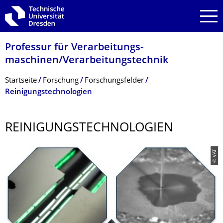
Zur Hauptnavigation springen
Zur Suche springen
Zum Inhalt springen
Professur für Verarbeitungs­
maschinen/Verarbeitungstech­nik
Breadcrumb-Menü
Startseite
Forschung
Forschungsfelder
Reinigungstechnologien
REINIGUNGSTECH­NOLOGIEN
© VAT