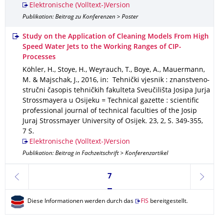
Elektronische (Volltext-)Version
Publikation: Beitrag zu Konferenzen > Poster
Study on the Application of Cleaning Models From High
Speed Water Jets to the Working Ranges of CIP-
Processes
Köhler, H., Stoye, H., Weyrauch, T., Boye, A., Mauermann,
M. & Majschak, J.
,
2016
,
in: Tehnički vjesnik : znanstveno-
stručni časopis tehničkih fakulteta Sveučilišta Josipa Jurja
Strossmayera u Osijeku = Technical gazette : scientific
professional journal of technical faculties of the Josip
Juraj Strossmayer University of Osijek
.
23
,
2
,
S. 349-355
,
7 S.
Elektronische (Volltext-)Version
Publikation: Beitrag in Fachzeitschrift > Konferenzartikel
Seite 7, aktuell ausgewählt
7
zurück
weite
Diese Informationen werden durch das
FIS
bereitgestellt.