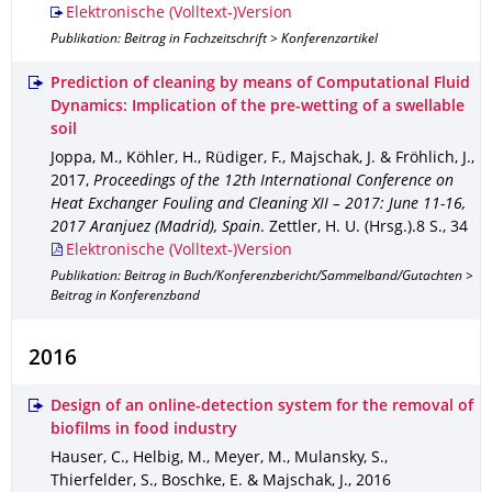
Elektronische (Volltext-)Version
Publikation: Beitrag in Fachzeitschrift > Konferenzartikel
Prediction of cleaning by means of Computational Fluid
Dynamics: Implication of the pre-wetting of a swellable
soil
Joppa, M., Köhler, H., Rüdiger, F., Majschak, J. & Fröhlich, J.
,
2017
,
Proceedings of the 12th International Conference on
Heat Exchanger Fouling and Cleaning XII – 2017: June 11-16,
2017 Aranjuez (Madrid), Spain
.
Zettler, H. U. (Hrsg.).
8 S.
,
34
Elektronische (Volltext-)Version
Publikation: Beitrag in Buch/Konferenzbericht/Sammelband/Gutachten >
Beitrag in Konferenzband
2016
Design of an online-detection system for the removal of
biofilms in food industry
Hauser, C., Helbig, M., Meyer, M., Mulansky, S.,
Thierfelder, S., Boschke, E. & Majschak, J.
,
2016