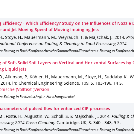
 Efficiency - Which Efficiency? Study on the Influences of Nozzle 
e and Jet Moving Speed of Moving Impinging Jets
H., Stoye, H., Mauermann, M., Weyrauch, T. & Majschak, J.
,
2014
,
Proc
rnational Conference on Fouling & Cleaning in Food Processing 2014
on: Beitrag in Buch/Konferenzbericht/Sammelband/Gutachten > Beitrag in Konferenz
 of Soft-Solid Soil Layers on Vertical and Horizontal Surfaces by
g Liquid Jets
D., Atkinson, P., Köhler, H., Mauermann, M., Stoye, H., Suddaby, K., W
,
2014
,
in: Chemical Engineering Science
.
109
,
S. 183-196
,
14 S.
onische (Volltext-)Version
n: Beitrag in Fachzeitschrift > Forschungsartikel
parameters of pulsed flow for enhanced CIP processes
M., Föste, H., Augustin, W., Scholl, S. & Majschak, J.
,
2014
,
Fouling & C
cessing 2014 Green Cleaning
.
Cambridge, UK
,
S. 340 - 348
,
9 S.
on: Beitrag in Buch/Konferenzbericht/Sammelband/Gutachten > Beitrag in Konferenz