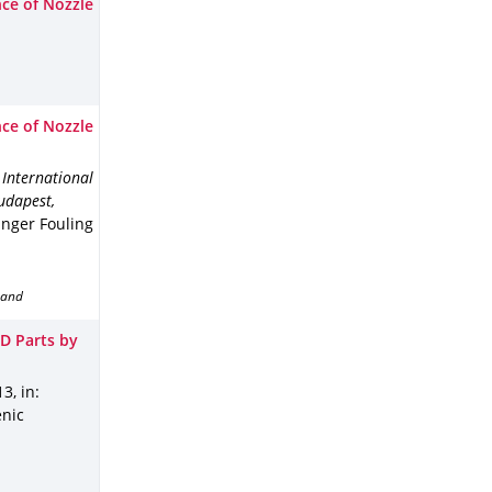
nce of Nozzle
nce of Nozzle
 International
udapest,
anger Fouling
band
3D Parts by
13
,
in:
enic