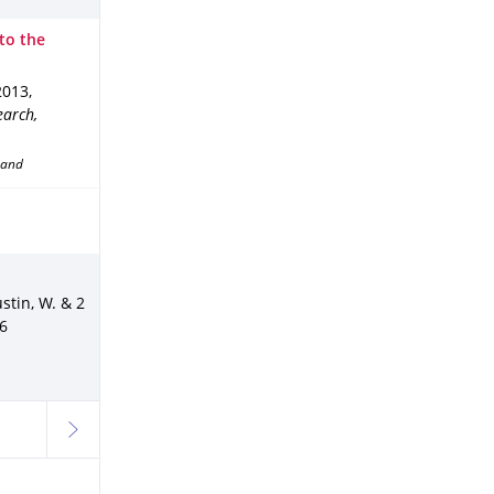
to the
2013
,
earch,
band
ustin, W. & 2
66
ausgewählt
weiter