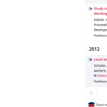
Study t
Working
Köhler, 
Proceedi
Developm
Publikati
2012
Local a
Schöler,
weitere
Elektr
Publikatio
zurück
Diese I