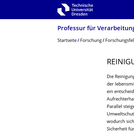
Zur Hauptnavigation springen
Zur Suche springen
Zum Inhalt springen
Professur für Verarbeitun
Breadcrumb-Menü
Startseite
Forschung
Forschungsfe
REINIG
Die Reinigun
der lebensmit
ein entscheid
Aufrechterha
Parallel ste
Umweltschutz
wodurch sich
Sicherheit f