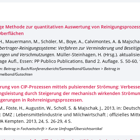
ge Methode zur quantitativen Auswertung von Reinigungsprozes
Oberflächen
H., Mauermann, M., Schöler, M., Boye, A., Calvimontes, A. & Majschak
rtrager-Reinigungssysteme: Verfahren zur Verminderung und Beseitig
ungen und Verschmutzungen
.
Müller-Steinhagen, H. (Hrsg.).
aktualisie
age Aufl.
,
Essen
: PP Publico Publications
,
Band 2. Auflage
.
S. 50-60
,
on: Beitrag in Buch/Konferenzbericht/Sammelband/Gutachten > Beitrag in
melband/Gutachten
rung von CIP-Prozessen mittels pulsierender Strömung: Verbesse
ngsleistung durch Steigerung der mechanisch wirkenden Strömun
agerungen in Rohrreinigungsprozessen.
M., Föste, H., Augustin, W., Scholl, S. & Majschak, J.
,
2013
,
in: Deutsc
: DMZ ; Lebensmittelindustrie und Milchwirtschaft ; offizielles Mit
VA Kempten
.
2013
,
24
,
S. 26-29
,
4 S.
n: Beitrag in Fachzeitschrift > Kurze Umfrage/Übersichtsartikel