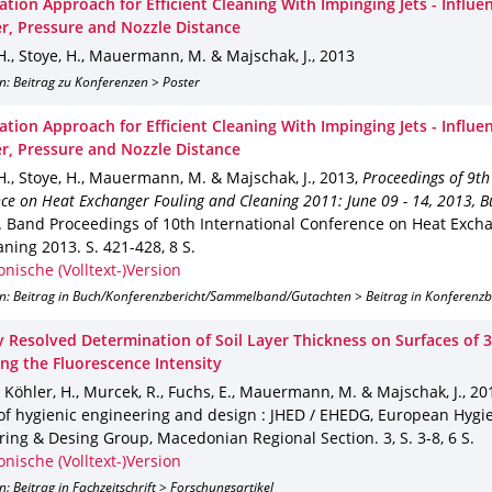
tion Approach for Efficient Cleaning With Impinging Jets - Influe
r, Pressure and Nozzle Distance
H., Stoye, H., Mauermann, M. & Majschak, J.
,
2013
n: Beitrag zu Konferenzen > Poster
tion Approach for Efficient Cleaning With Impinging Jets - Influe
r, Pressure and Nozzle Distance
H., Stoye, H., Mauermann, M. & Majschak, J.
,
2013
,
Proceedings of 9th
ce on Heat Exchanger Fouling and Cleaning 2011: June 09 - 14, 2013, B
.
Band Proceedings of 10th International Conference on Heat Exch
aning 2013
.
S. 421-428
,
8 S.
onische (Volltext-)Version
on: Beitrag in Buch/Konferenzbericht/Sammelband/Gutachten > Beitrag in Konferenz
ly Resolved Determination of Soil Layer Thickness on Surfaces of 
ng the Fluorescence Intensity
, Köhler, H., Murcek, R., Fuchs, E., Mauermann, M. & Majschak, J.
,
20
 of hygienic engineering and design : JHED / EHEDG, European Hygi
ring & Desing Group, Macedonian Regional Section
.
3
,
S. 3-8
,
6 S.
onische (Volltext-)Version
n: Beitrag in Fachzeitschrift > Forschungsartikel