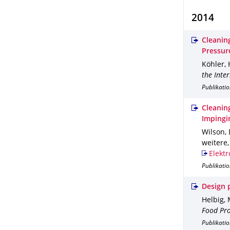
2014
Cleaning
Pressur
Köhler, 
the Inte
Publikati
Cleaning
Impingin
Wilson, 
weitere
Elektr
Publikatio
Design 
Helbig, 
Food Pro
Publikati