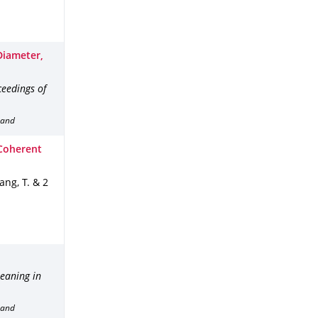
Diameter,
eedings of
band
 Coherent
ang, T. & 2
leaning in
band