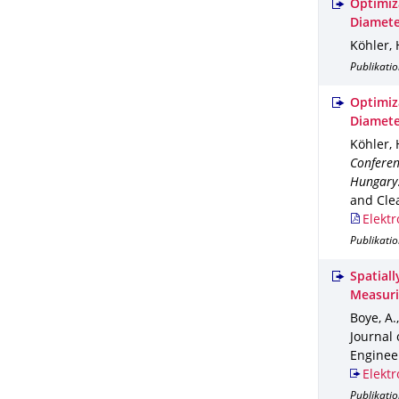
Optimiza
Diamete
Köhler, 
Publikatio
Optimiza
Diamete
Köhler, 
Conferen
Hungary
and Cle
Elektr
Publikati
Spatial
Measuri
Boye, A.
Journal
Enginee
Elektr
Publikatio