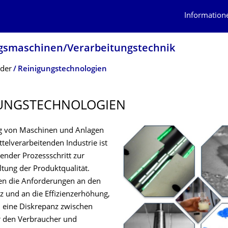
Information
gs­maschinen/Verarbeitungstech­nik
lder
Reinigungstechnologien
UNGSTECH­NOLOGIEN
g von Maschinen und Anlagen
telverarbeitenden Industrie ist
ender Prozessschritt zur
ltung der Produktqualität.
igen die Anforderungen an den
 und an die Effizienzerhöhung,
 eine Diskrepanz zwischen
ür den Verbraucher und