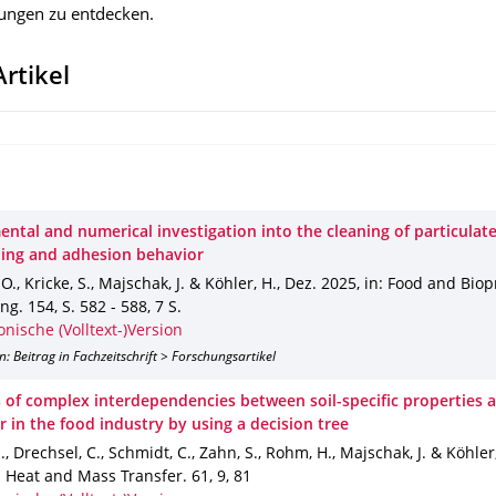
hungen zu entdecken.
Artikel
ntal and numerical investigation into the cleaning of particulate
ling and adhesion behavior
O., Kricke, S., Majschak, J. & Köhler, H.
,
Dez. 2025
,
in: Food and Biop
ing
.
154
,
S. 582 - 588
,
7 S.
onische (Volltext-)Version
n: Beitrag in Fachzeitschrift > Forschungsartikel
s of complex interdependencies between soil-specific properties 
 in the food industry by using a decision tree
S., Drechsel, C., Schmidt, C., Zahn, S., Rohm, H., Majschak, J. & Köhler
: Heat and Mass Transfer
.
61
,
9
,
81