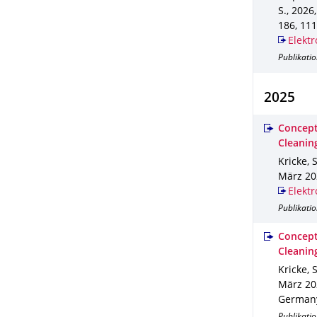
S.
,
2026
186
,
111
Elektr
Publikati
2025
Concept
Cleanin
Kricke, 
März 20
Elektr
Publikatio
Concept
Cleanin
Kricke, 
März 20
German