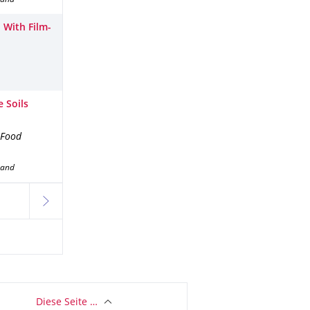
band
 With Film-
 Soils
 Food
band
weiter
Diese Seite …