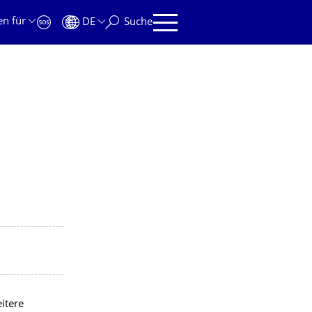
en für
DE
Suche
itere