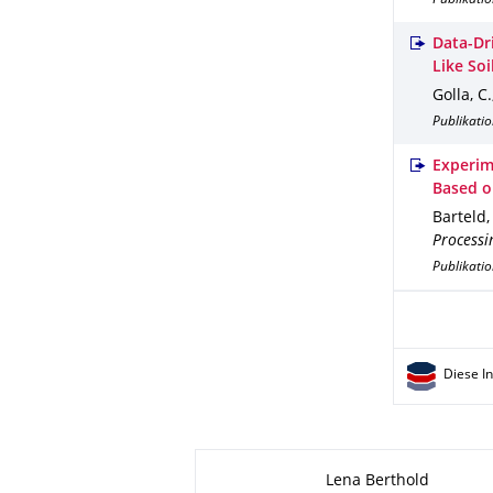
Publikati
Data-Dr
Like Soi
Golla, C.
Publikatio
Experim
Based o
Barteld, 
Processi
Publikati
Diese I
Zu dieser Seite
Lena Berthold