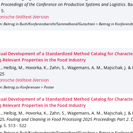
,
Proceedings of the Conference on Production Systems and Logistics
.
Ba
 S.
onische (Volltext-)Version
on: Beitrag in Buch/Konferenzbericht/Sammelband/Gutachten > Beitrag in Konferenz
ual Development of a Standardized Method Catalog for Character
g-Relevant Properties in the Food Industry
S., Helbig, M., Hovorka, K., Zahn, S., Wagemans, A. M., Majschak, J. & 
25
onische (Volltext-)Version
n: Beitrag zu Konferenzen > Poster
ual Development of a Standardized Method Catalog for Character
g-Relevant Properties in the Food Industry
S., Helbig, M., Hovorka, K., Zahn, S., Wagemans, A. M., Majschak, J. & 
25
,
Fouling and Cleaning in Food Processing 2025 Proceedings Part 2
.
y
,
S. 513 - 522