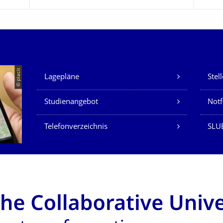
Unsere Dienste
© placit
Lagepläne
Stel
Studienangebot
Not
Telefonverzeichnis
SLU