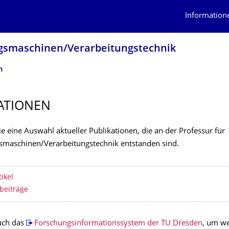
Information
gs­maschinen/Verarbeitungstech­nik
n
ATIONEN
ie eine Auswahl aktueller Publikationen, die an der Professur für
smaschinen/Verarbeitungstechnik entstanden sind.
erzeichnis
tikel
beiträge
uch das
Forschungsinformationssystem der TU Dresden
, um we