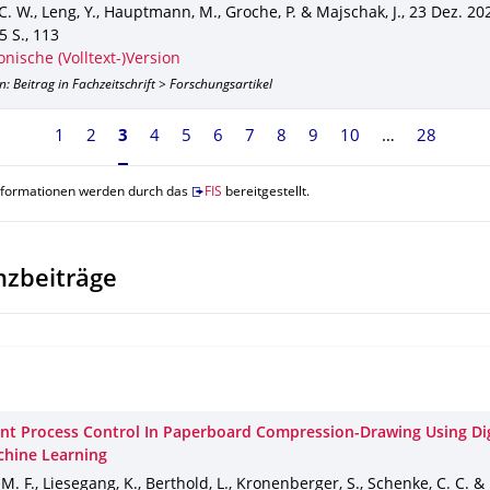
C. W., Leng, Y., Hauptmann, M., Groche, P. & Majschak, J.
,
23 Dez. 20
5 S.
,
113
onische (Volltext-)Version
n: Beitrag in Fachzeitschrift > Forschungsartikel
1
2
Seite 3, aktuell ausgewählt
3
4
5
6
7
8
9
10
28
nformationen werden durch das
FIS
bereitgestellt.
nzbeiträge
gent Process Control In Paperboard Compression-Drawing Using Dig
hine Learning
M. F., Liesegang, K., Berthold, L., Kronenberger, S., Schenke, C. C. & 