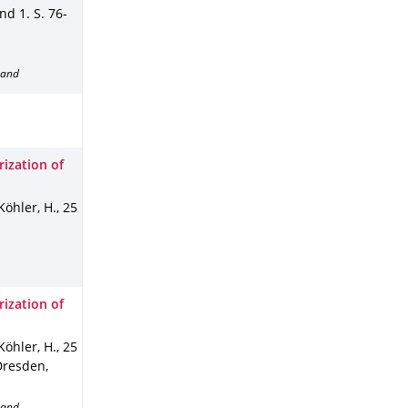
nd 1
.
S. 76-
band
ization of
Köhler, H.
,
25
ization of
Köhler, H.
,
25
Dresden,