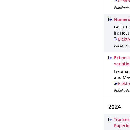
Elektr
Publikatio
Numerica
Golla, C.
in: Heat
Elektr
Publikatio
Extensio
variatio
Liebmann,
and Mas
Elektr
Publikatio
2024
Transmi
Paperbo