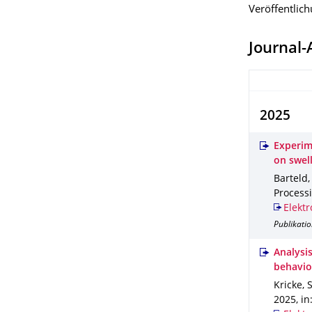
Veröffentlic
Journal-
2025
Experime
on swel
Barteld, 
Process
Elektr
Publikatio
Analysi
behavior
Kricke, 
2025
,
in