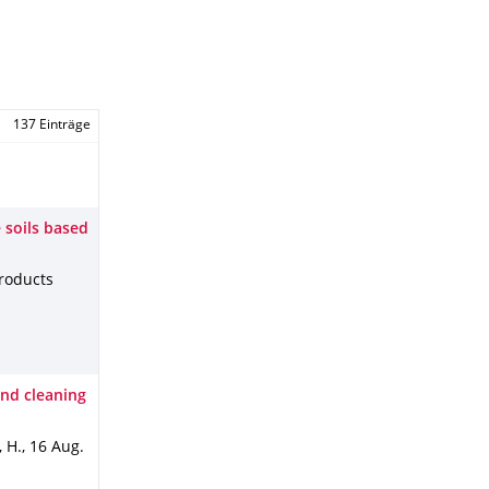
137 Einträge
 soils based
roducts
and cleaning
, H.
,
16 Aug.