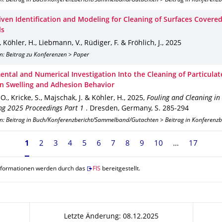
on: Beitrag in Buch/Konferenzbericht/Sammelband/Gutachten > Beitrag in Konferenz
iven Identification and Modeling for Cleaning of Surfaces Covered
ls
, Köhler, H., Liebmann, V., Rüdiger, F. & Fröhlich, J.
,
2025
n: Beitrag zu Konferenzen > Paper
ental and Numerical Investigation Into the Cleaning of Particulate
n Swelling and Adhesion Behavior
O., Kricke, S., Majschak, J. & Köhler, H.
,
2025
,
Fouling and Cleaning in
ng 2025 Proceedings Part 1
.
Dresden, Germany
,
S. 285-294
on: Beitrag in Buch/Konferenzbericht/Sammelband/Gutachten > Beitrag in Konferenz
Seite 1, aktuell ausgewählt
1
2
3
4
5
6
7
8
9
10
17
nformationen werden durch das
FIS
bereitgestellt.
Letzte Änderung: 08.12.2025