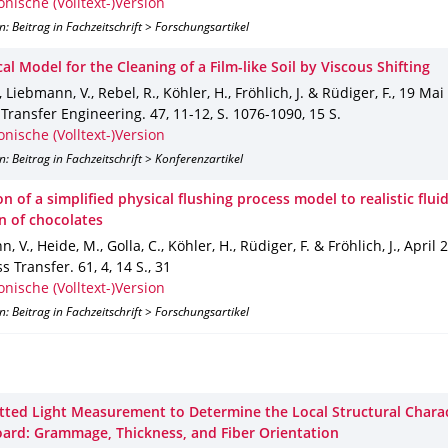
onische (Volltext-)Version
n: Beitrag in Fachzeitschrift > Forschungsartikel
l Model for the Cleaning of a Film-like Soil by Viscous Shifting
, Liebmann, V., Rebel, R., Köhler, H., Fröhlich, J. & Rüdiger, F.
,
19 Mai
 Transfer Engineering
.
47
,
11-12
,
S. 1076-1090
,
15 S.
onische (Volltext-)Version
n: Beitrag in Fachzeitschrift > Konferenzartikel
n of a simplified physical flushing process model to realistic flui
n of chocolates
 V., Heide, M., Golla, C., Köhler, H., Rüdiger, F. & Fröhlich, J.
,
April 
s Transfer
.
61
,
4
,
14 S.
,
31
onische (Volltext-)Version
n: Beitrag in Fachzeitschrift > Forschungsartikel
tted Light Measurement to Determine the Local Structural Charact
ard: Grammage, Thickness, and Fiber Orientation