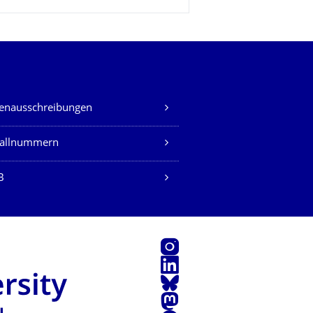
lenausschreibungen
fallnummern
B
Instagram
LinkedIn
Bluesky
Mastodon