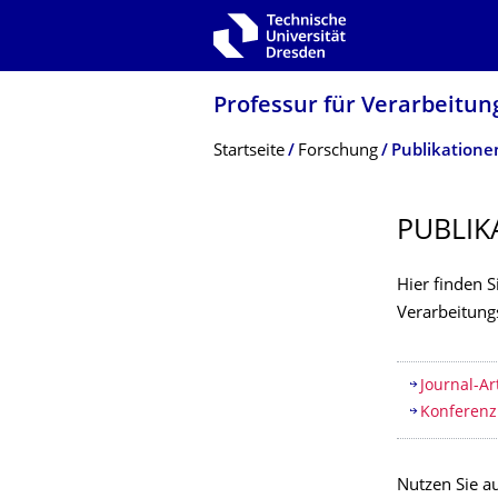
Zur Hauptnavigation springen
Zur Suche springen
Zum Inhalt springen
Professur für Verarbeitun
Breadcrumb-Menü
Startseite
Forschung
Publikatione
PUBLIK
Hier finden S
Verarbeitung
Inhaltsv
Journal-Ar
Konferenz
Nutzen Sie a