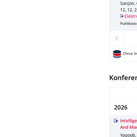
Sanjon, 
12
,
12
,
2
Elektr
Publikatio
zurück
Diese I
Konfere
2026
Intelli
And Mac
Yaqoob, 