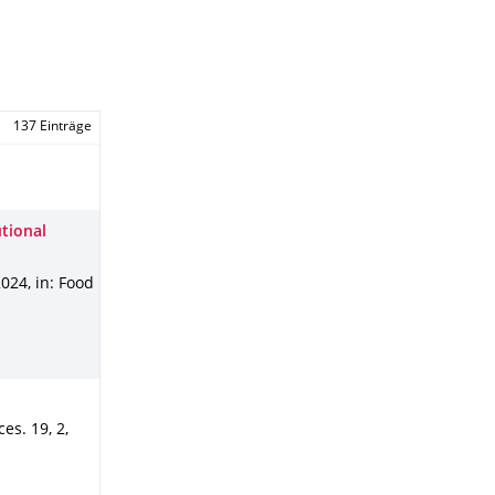
137 Einträge
utional
2024
,
in: Food
ces
.
19
,
2
,