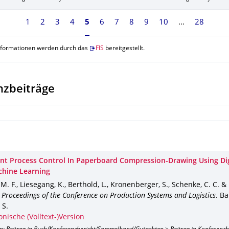
1
2
3
4
Seite 5, aktuell ausgewählt
5
6
7
8
9
10
28
nformationen werden durch das
FIS
bereitgestellt.
nzbeiträge
gent Process Control In Paperboard Compression-Drawing Using Dig
hine Learning
M. F., Liesegang, K., Berthold, L., Kronenberger, S., Schenke, C. C. & 
,
Proceedings of the Conference on Production Systems and Logistics
.
Ba
 S.
onische (Volltext-)Version