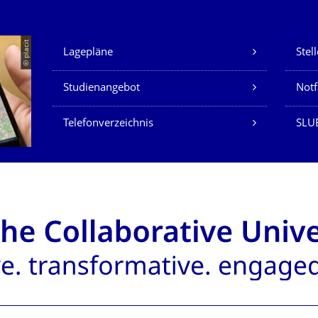
Unsere Dienste
© placit
Lagepläne
Stel
Studienangebot
Not
Telefonverzeichnis
SLU