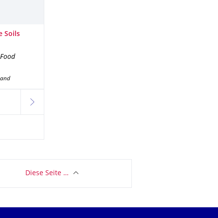
 Soils
 Food
band
weiter
Diese Seite …