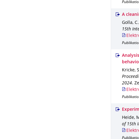
Publikatio
A clean
Golla, C.
15th Int
Elektr
Publikati
Analysi
behavior
Kricke, 
Proceedi
2024
.
Ze
Elektr
Publikati
Experime
Heide, M
of 15th 
Elektr
Publikati