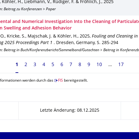
, Köhler, H., Liebmann, V., Rüdiger, F. & Fröhlich, J.
,
2025
n: Beitrag zu Konferenzen > Paper
ental and Numerical Investigation Into the Cleaning of Particulate
n Swelling and Adhesion Behavior
O., Kricke, S., Majschak, J. & Köhler, H.
,
2025
,
Fouling and Cleaning in
ng 2025 Proceedings Part 1
.
Dresden, Germany
,
S. 285-294
on: Beitrag in Buch/Konferenzbericht/Sammelband/Gutachten > Beitrag in Konferenz
Seite 1, aktuell ausgewählt
1
2
3
4
5
6
7
8
9
10
17
nformationen werden durch das
FIS
bereitgestellt.
Letzte Änderung: 08.12.2025