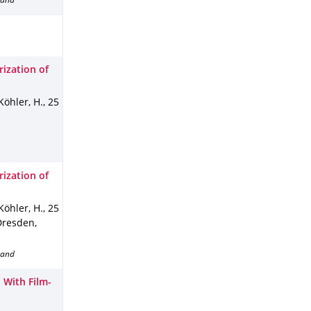
band
ization of
Köhler, H.
,
25
ization of
Köhler, H.
,
25
Dresden,
band
 With Film-