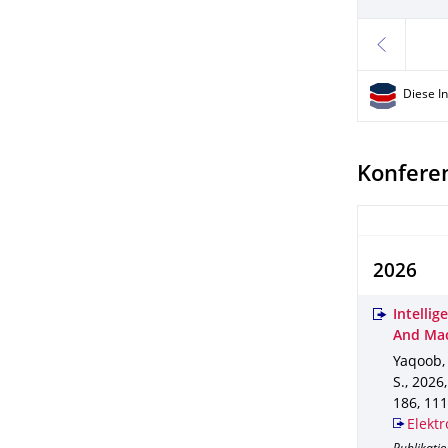
zurück
Diese I
Konfere
2026
Intelli
And Mac
Yaqoob, 
S.
,
2026
186
,
111
Elektr