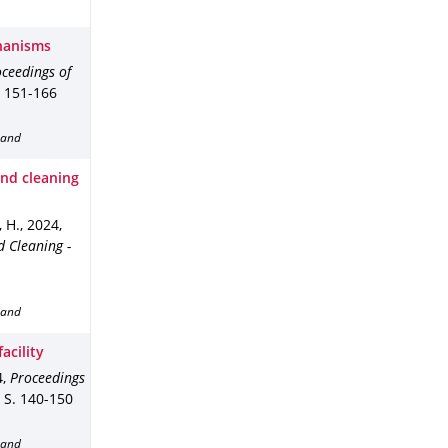
chanisms
ceedings of
. 151-166
band
and cleaning
, H.
,
2024
,
d Cleaning -
band
acility
4
,
Proceedings
.
S. 140-150
band