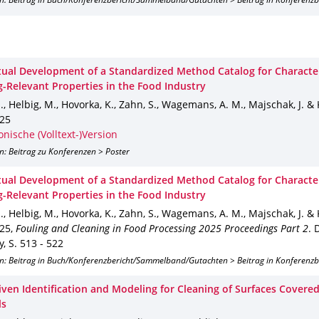
on: Beitrag in Buch/Konferenzbericht/Sammelband/Gutachten > Beitrag in Konferenz
ual Development of a Standardized Method Catalog for Character
g-Relevant Properties in the Food Industry
S., Helbig, M., Hovorka, K., Zahn, S., Wagemans, A. M., Majschak, J. & 
25
onische (Volltext-)Version
n: Beitrag zu Konferenzen > Poster
ual Development of a Standardized Method Catalog for Character
g-Relevant Properties in the Food Industry
S., Helbig, M., Hovorka, K., Zahn, S., Wagemans, A. M., Majschak, J. & 
25
,
Fouling and Cleaning in Food Processing 2025 Proceedings Part 2
.
y
,
S. 513 - 522
on: Beitrag in Buch/Konferenzbericht/Sammelband/Gutachten > Beitrag in Konferenz
iven Identification and Modeling for Cleaning of Surfaces Covered
ls