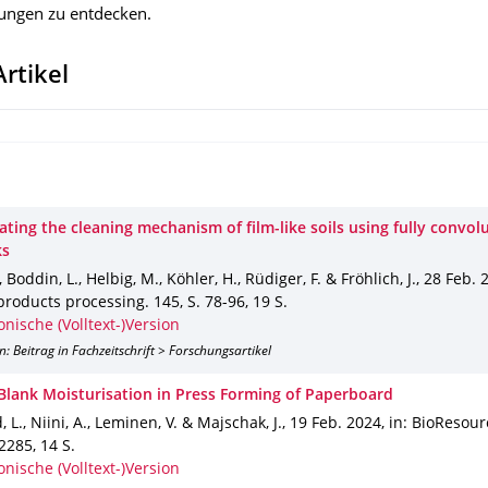
hungen zu entdecken.
Artikel
ating the cleaning mechanism of film-like soils using fully convol
ks
, Boddin, L., Helbig, M., Köhler, H., Rüdiger, F. & Fröhlich, J.
,
28 Feb. 
products processing
.
145
,
S. 78-96
,
19 S.
onische (Volltext-)Version
n: Beitrag in Fachzeitschrift > Forschungsartikel
 Blank Moisturisation in Press Forming of Paperboard
, L., Niini, A., Leminen, V. & Majschak, J.
,
19 Feb. 2024
,
in: BioResour
-2285
,
14 S.
onische (Volltext-)Version