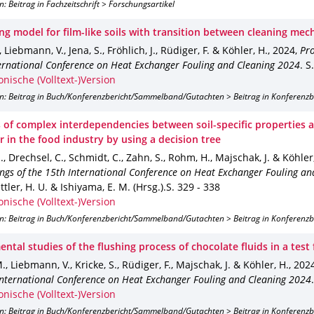
n: Beitrag in Fachzeitschrift > Forschungsartikel
ing model for film-like soils with transition between cleaning me
, Liebmann, V., Jena, S., Fröhlich, J., Rüdiger, F. & Köhler, H.
,
2024
,
Pro
ernational Conference on Heat Exchanger Fouling and Cleaning 2024
.
S
onische (Volltext-)Version
on: Beitrag in Buch/Konferenzbericht/Sammelband/Gutachten > Beitrag in Konferenz
s of complex interdependencies between soil-specific properties 
 in the food industry by using a decision tree
S., Drechsel, C., Schmidt, C., Zahn, S., Rohm, H., Majschak, J. & Köhler
ngs of the 15th International Conference on Heat Exchanger Fouling an
ttler, H. U. & Ishiyama, E. M. (Hrsg.).
S. 329 - 338
onische (Volltext-)Version
on: Beitrag in Buch/Konferenzbericht/Sammelband/Gutachten > Beitrag in Konferenz
ntal studies of the flushing process of chocolate fluids in a test f
., Liebmann, V., Kricke, S., Rüdiger, F., Majschak, J. & Köhler, H.
,
202
International Conference on Heat Exchanger Fouling and Cleaning 2024
onische (Volltext-)Version
on: Beitrag in Buch/Konferenzbericht/Sammelband/Gutachten > Beitrag in Konferenz