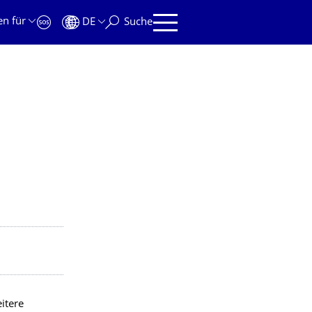
en für
DE
Suche
itere