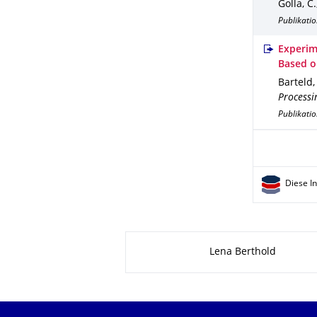
Golla, C.
Publikatio
Experim
Based o
Barteld, 
Processi
Publikati
Diese I
Zu dieser Seite
Lena Berthold