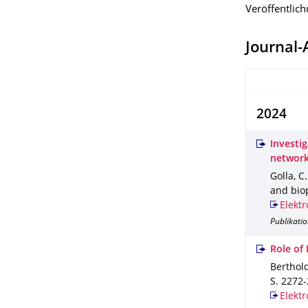
Veröffentlic
Journal-
2024
Investig
networ
Golla, C.
and bio
Elektr
Publikatio
Role of
Berthold
S. 2272
Elektr