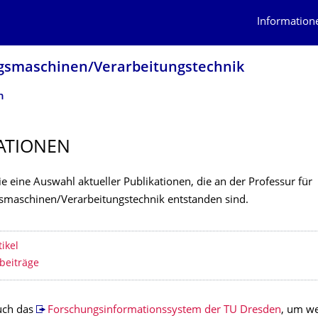
Information
gs­maschinen/Verarbeitungstech­nik
n
ATIONEN
ie eine Auswahl aktueller Publikationen, die an der Professur für
smaschinen/Verarbeitungstechnik entstanden sind.
erzeichnis
tikel
beiträge
uch das
Forschungsinformationssystem der TU Dresden
, um we