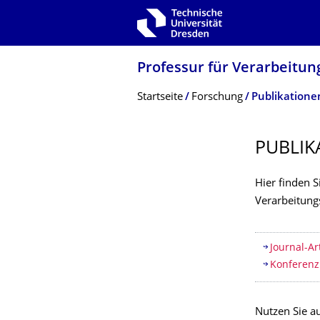
Zur Hauptnavigation springen
Zur Suche springen
Zum Inhalt springen
Professur für Verarbeitun
Breadcrumb-Menü
Startseite
Forschung
Publikatione
PUBLIK
Hier finden S
Verarbeitung
Inhaltsv
Journal-Ar
Konferenz
Nutzen Sie a