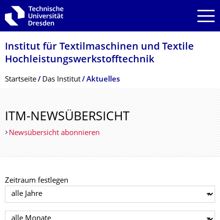
Zur Hauptnavigation springen
Zur Suche springen
Zum Inhalt springen
Institut für Textilmaschinen und Textile
Hochleistungswerk­stofftechnik
Breadcrumb-Menü
Startseite
Das Institut
Aktuelles
ITM-NEWSÜBERSICHT
Newsübersicht abonnieren
Zeitraum festlegen
Jahr auswählen
Monat auswählen