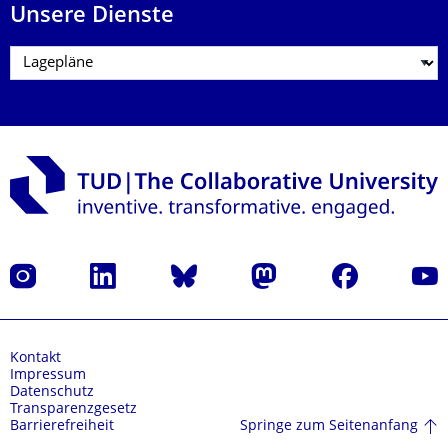
Unsere Dienste
Instagram
LinkedIn
Bluesky
Mastodon
Facebook
Yout
Kontakt
Impressum
Datenschutz
Transparenzgesetz
Springe zum Seitenanfang
Barrierefreiheit