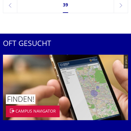
Seite 39, aktuell ausgewählt
39
zurück
weite
OFT GESUCHT
© placit
FINDEN!
CAMPUS NAVIGATOR