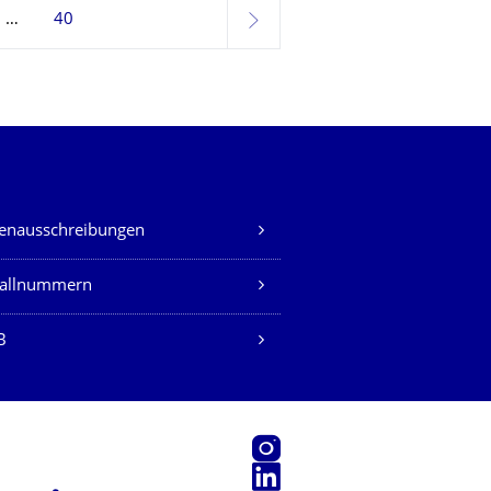
40
weiter
lenausschreibungen
fallnummern
B
Instagram
LinkedIn