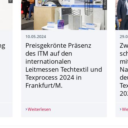
10.05.2024
29.0
ng
Preisgekrönte Präsenz
Zw
des ITM auf den
sc
internationalen
mi
Leitmessen Techtextil und
Na
Texprocess 2024 in
de
Frankfurt/M.
Te
20
gung der Dissertation von Herrn Dr.-Ing. Hung Le Xuan
Weiterlesen
Preisgekrönte Präsenz des ITM auf den 
We