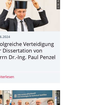
© M. Krziwon
6.2024
folgreiche Verteidigung
r Dissertation von
rrn Dr.-Ing. Paul Penzel
ion von Herrn Dr.-Ing. Danny Friese
iterlesen
Erfolgreiche Verteidigung der Dissertation von Herrn Dr.
© ITM/TUD