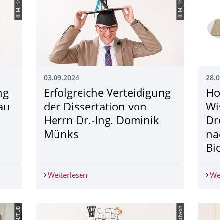
© M. Krziwon
© M. Krziwon
03.09.2024
28.0
ng
Erfolgreiche Verteidigung
Ho
rau
der Dissertation von
Wi
Herrn Dr.-Ing. Dominik
Dr
Münks
na
Bi
ung der Dissertation von Frau Dr.-Ing. Irina Kuznik
Weiterlesen
Erfolgreiche Verteidigung der Disserta
We
© ITM/TUD