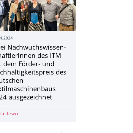
4.2024
ei Nachwuchswissen­
haftlerinnen des ITM
t dem Förder- und
chhaltigkeits­preis des
utschen
xtilmaschinen­baus
24 ausgezeichnet
internationalen Leitmessen Techtextil und Texprocess 2024 in Fr
iterlesen
Zwei Nachwuchswissenschaftlerinnen des ITM mit dem F