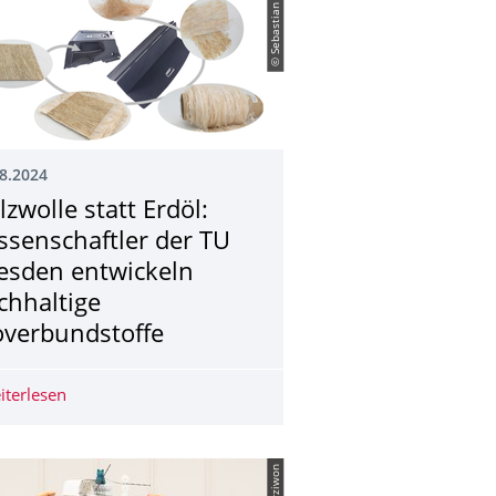
© Sebastian Siwek
8.2024
lzwolle statt Erdöl:
ssenschaftler der TU
esden entwickeln
chhaltige
overbundstoffe
tion von Herrn Dr.-Ing. Dominik Münks
iterlesen
Holzwolle statt Erdöl: Wissenschaftler der TU Dresden e