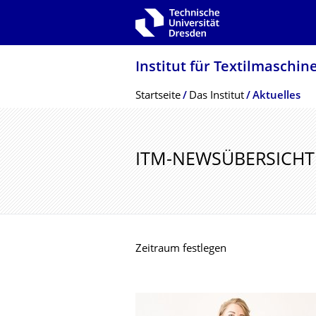
Zur Hauptnavigation springen
Zur Suche springen
Zum Inhalt springen
Institut für Textilmaschin
Breadcrumb-Menü
Startseite
Das Institut
Aktuelles
ITM-NEWSÜBERSICHT
Zeitraum festlegen