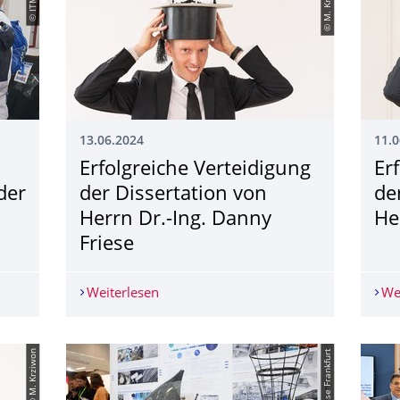
© M. Krziwon
13.06.2024
11.0
Erfolgreiche Verteidigung
Er
der
der Dissertation von
de
Herrn Dr.-Ing. Danny
He
Friese
sdner Lange Nacht der Wissenschaften 2024
Weiterlesen
Erfolgreiche Verteidigung der Dissertat
We
© M. Krziwon
© Messe Frankfurt